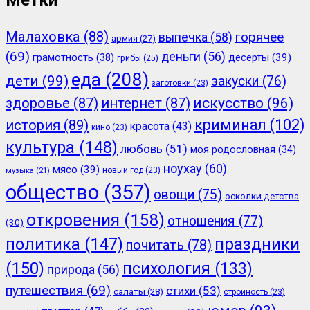
Малаховка
(88)
горячее
выпечка
(58)
армия
(27)
(69)
деньги
(56)
грамотность
(38)
десерты
(39)
грибы
(25)
еда
(208)
дети
(99)
закуски
(76)
заготовки
(23)
здоровье
(87)
интернет
(87)
искусство
(96)
криминал
(102)
история
(89)
красота
(43)
кино
(23)
культура
(148)
любовь
(51)
моя родословная
(34)
ноухау
(60)
мясо
(39)
новый год
(23)
музыка
(21)
общество
(357)
овощи
(75)
осколки детства
откровения
(158)
отношения
(77)
(30)
политика
(147)
праздники
почитать
(78)
(150)
психология
(133)
природа
(56)
путешествия
(69)
стихи
(53)
салаты
(28)
стройность
(23)