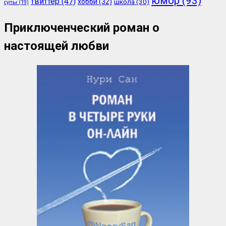
юмор
(93)
твиттер
(47)
хобби
(32)
школа
(30)
супы
(19)
Приключенческий роман о
настоящей любви