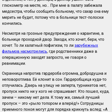
глюкометр на месте, но… При мне в палату забежала
медсестра, чтобы сообщить больному, что сахар она ему
мерить не будет, потому что в больнице тест-полоски
кончились.
Несмотря на грозные предупреждения о карантине, в
больнице проходной двор. Заходи, кто хочет, бери, что
хочет. То ли халатный пофигизм, то ли
зарубежных
фильмов насмотрелись
, где родственники даже в
операционную заходят запросто, не говоря о
реанимации.
Охранница напротив гардероба огромна, добродушна и
неповоротлива. Её клонит в сон. Гардеробщица куда-то
отлучилась. Дверь на улицу не заперта, турникетов нет,
пропуск никто ни у кого не спрашивает. Кто пошел, куда,
зачем – никому нет дела. К тому же, самый лучший
пропуск – это «рыло топором и вперёд!» Сотрудницы
приемного покоя могут для порядка крикнуть вслед: «А