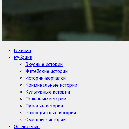
NoorySan.ru
Блог историй NoorySan
Главная
Рубрики
Вкусные истории
Житейские истории
Истории-ворчалки
Криминальные истории
Культурные истории
Полезные истории
Путевые истории
Разноцветные истории
Смешные истории
Оглавление