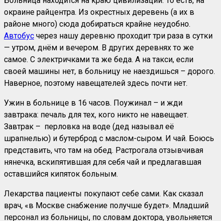
Больница находится на краю цивилизации. То есть, на
окраине райцентра. Из окрестных деревень (а их в
районе много) сюда добираться крайне неудобно.
Автобус
через нашу деревню проходит три раза в сутки
— утром, днём и вечером. В других деревнях то же
самое. С электричками та же беда. А на такси, если
своей машины нет, в больницу не наездишься – дорого.
Наверное, поэтому навещателей здесь почти нет.
Ужин в больнице в 16 часов. Поужинал – и жди
завтрака: печаль для тех, кого никто не навещает.
Завтрак – перловка на воде (дед называл её
шрапнелью) и бутерброд с маслом-сыром. И чай. Боюсь
представить, что там на обед. Растрогала отзывчивая
нянечка, вскипятившая для себя чай и предлагавшая
оставшийся кипяток больным.
Лекарства пациенты покупают себе сами. Как сказал
врач, «в Москве снабжение получше будет». Младший
персонал из больницы, по словам доктора, увольняется