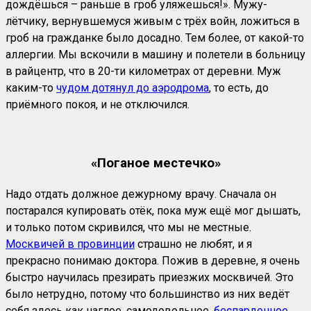
дождёшься – раньше в гроб уляжешься!». Мужу-
лётчику, вернувшемуся живым с трёх войн, ложиться в
гроб на гражданке было досадно. Тем более, от какой-то
аллергии. Мы вскочили в машину и полетели в больницу
в райцентр, что в 20-ти километрах от деревни. Муж
каким-то
чудом дотянул до аэродрома
, то есть, до
приёмного покоя, и не отключился.
«Поганое местечко»
Надо отдать должное дежурному врачу. Сначала он
постарался купировать отёк, пока муж ещё мог дышать,
и только потом скривился, что мы не местные.
Москвичей в провинции
страшно не любят, и я
прекрасно понимаю доктора. Пожив в деревне, я очень
быстро научилась презирать приезжих москвичей. Это
было нетрудно, потому что большинство из них ведёт
себя здесь как наглое, самодовольное,
беспардонное