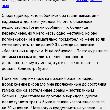
чмо
.
Сперва доктор хотел обойтись без госпитализации –
надеялся отделаться уколом. Но этого оказалось
недостаточно. Тогда он сообщил, что больница
переполнена, но у него «есть одно местечко, но оно
поганенькое». И внимательно посмотрел на меня. То ли
хотел напугать, то ли денег? Я никогда не платила
«бесплатным» врачам. И не собираюсь. Поэтому решила
своими глазами оценить степень поганости
доставшегося мужу места, а уже после этого что-то
решать. Если потребуется.
Пока мы поднимались на верхний этаж на лифте,
воображение рисовало мне пролёжанные до состояния
гамака койки, застеленные драным застиранным
бельём. Одна стояла на проходе в коридоре, другая
возле туалета, третья была в палате казарменного типа
на 20 человек… Четвертую представить не успела – мы