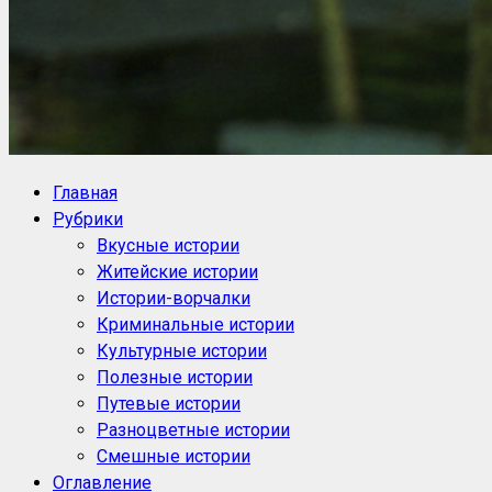
NoorySan.ru
Блог историй NoorySan
Главная
Рубрики
Вкусные истории
Житейские истории
Истории-ворчалки
Криминальные истории
Культурные истории
Полезные истории
Путевые истории
Разноцветные истории
Смешные истории
Оглавление