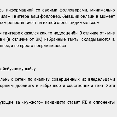
есь информацией со своими фолловерами, минимально
правилам Твиттера ваш фолловер, бывший онлайн в момент
 там репосты висят на вашей стене, видимые всем.
ом твиттере оказался как-то недооценён. В отличие от «мне
в тви (в отличие от ВК) избранные твиты складываются в
нное, а не просто понравившееся.
фейсбучному лайку.
иальных сетей по анализу совершённых их владельцами
азорным добавить в избранное и собственный твит. Хотя
сующие за «нужного» кандидата ставят RT, а оппоненты