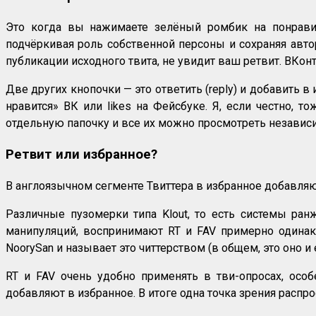
Это когда вы нажимаете зелёный ромбик на понрави
подчёркивая роль собственной персоны и сохраняя автор
публикации исходного твита, не увидит ваш ретвит. ВКон
Две других кнопочки — это ответить (reply) и добавить в 
нравится» ВК или likes на Фейсбуке. Я, если честно, т
отдельную папочку и все их можно просмотреть независи
Ретвит или избранное?
В англоязычном сегменте Твиттера в избранное добавляют
Различные пузомерки типа Klout, то есть системы ра
манипуляций, воспринимают RT и FAV примерно одинаков
NoorySan и называет это читтерством (в общем, это оно и е
RT и FAV очень удобно применять в тви-опросах, особ
добавляют в избранное. В итоге одна точка зрения распрост