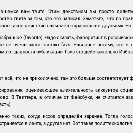
вшемся вам твите. Этим действием вы просто делит
ство твита за тем, кто его написал. Заметьте, что по 
такте такое действие называется «рассказать друзьям». Но
избранное (favorite). Надо сказать, фаворитинг в российск
оже не очень часто ставлю favs. Наверное потому, что 
мо от давности публикации. Favs это действительно Избра
 всё, что не приколочено, там это больше соответствует 
нжирования, оценивающие влиятельность аккаунтов соц
о. В Твиттере, в отличие от Фейсбука, не считается з
сть).
енно таких, когда исход определён заранее. Тогда голо
раняется в ленте, а другая нет. Вот такая политтехнология.