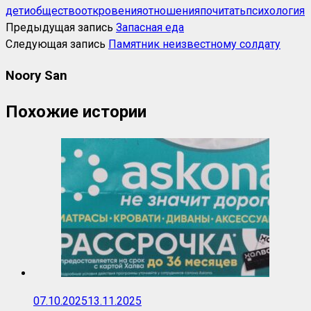
дети
общество
откровения
отношения
почитать
психология
Предыдущая запись
Запасная еда
Следующая запись
Памятник неизвестному солдату
Noory San
Похожие истории
07.10.2025
13.11.2025