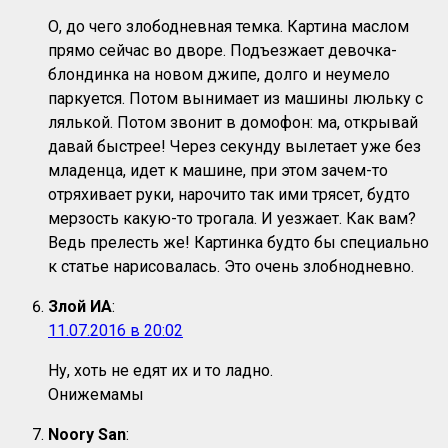
О, до чего злободневная темка. Картина маслом
прямо сейчас во дворе. Подъезжает девочка-
блондинка на новом джипе, долго и неумело
паркуется. Потом вынимает из машины люльку с
лялькой. Потом звонит в домофон: ма, открывай
давай быстрее! Через секунду вылетает уже без
младенца, идет к машине, при этом зачем-то
отряхивает руки, нарочито так ими трясет, будто
мерзость какую-то трогала. И уезжает. Как вам?
Ведь прелесть же! Картинка будто бы специально
к статье нарисовалась. Это очень злобнодневно.
Злой ИА
:
11.07.2016 в 20:02
Ну, хоть не едят их и то ладно.
Онижемамы
Noory San
: