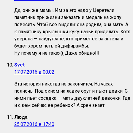
Да, они же мамы. Им за это надо у Церетели
памятник при жизни заказать и медаль на жопу
повесить. Чтоб все видели: она родила, она мать. А
к памятнику крылышки кукушачьи приделать. Хотя
уверена — найдутся те, кто примет ее за ангела и
будет хором петь ей дифирамбы.
Ну почему я не такая(( Даже обидно!!!
Svet
:
17.07.2016 в 00:02
Эта история никогда не закончится. На часах
полночь. Под окном на лавке орут и пьют девки. С
ними пьет соседка — мать двухлетней девочки. Где
и с кем сейчас ее ребенок? А хрен знает.
Люда
:
25.07.2016 в 17:40