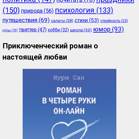
(150)
психология
(133)
природа
(56)
путешествия
(69)
стихи
(53)
салаты
(28)
стройность
(23)
юмор
(93)
твиттер
(47)
хобби
(32)
школа
(30)
супы
(19)
Приключенческий роман о
настоящей любви