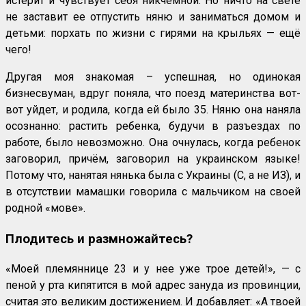
истерит и чувствует себя никчемной. Но ничто на свете
не заставит ее отпустить няню и заниматься домом и
детьми: порхать по жизни с гирями на крыльях — ещё
чего!
Другая моя знакомая – успешная, но одинокая
бизнесвуман, вдруг поняла, что поезд материнства вот-
вот уйдет, и родила, когда ей было 35. Няню она наняла
осознанно: растить ребенка, будучи в разъездах по
работе, было невозможно. Она очнулась, когда ребенок
заговорил, причём, заговорил на украинском языке!
Потому что, нанятая нянька была с Украины (С, а не ИЗ), и
в отсутствии мамашки говорила с мальчиком на своей
родной «мове».
Плодитесь и размножайтесь?
«Моей племяннице 23 и у нее уже трое детей!», — с
пеной у рта кипятится в мой адрес зануда из провинции,
считая это великим достижением. И добавляет: «А твоей