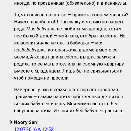
иногда, по праздникам (обязательно) и в каникулы.
То, что описано в статье — примета современности?
Ничего подобного!!! Расскажу историю из нашего
рода. Моя бабушка не любила младенцев, хотя у
нее было 3 детей — мой папа, его брат и сестра. Но
их воспитывала не она, а бабушка — моя
прабабабушка, которая жила в доме вместе со
всеми. А когда папина сестра вышла замуж и
родила, то её мать отселила на съемную квартиру
вместе с младенцем. Лишь бы не связываться и
чтоб помощи не просили.
Наверное, у нас в семье с тех пор это «родовая
травма» — самим растить собственных детей без
всяких бабушек и нянь. Моя мама нас тоже без
бабушек растила. И я своих без бабушек растила.
Noory San
:
12.07.2016 в 12:52