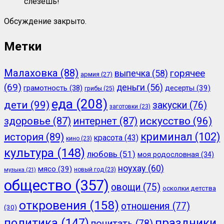
слезешь!
Обсуждение закрыто.
Метки
Малаховка
(88)
горячее
выпечка
(58)
армия
(27)
(69)
деньги
(56)
грамотность
(38)
десерты
(39)
грибы
(25)
еда
(208)
дети
(99)
закуски
(76)
заготовки
(23)
здоровье
(87)
интернет
(87)
искусство
(96)
криминал
(102)
история
(89)
красота
(43)
кино
(23)
культура
(148)
любовь
(51)
моя родословная
(34)
ноухау
(60)
мясо
(39)
новый год
(23)
музыка
(21)
общество
(357)
овощи
(75)
осколки детства
откровения
(158)
отношения
(77)
(30)
политика
(147)
праздники
почитать
(78)