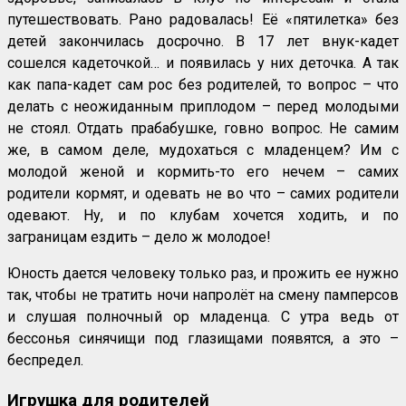
путешествовать. Рано радовалась! Её «пятилетка» без
детей закончилась досрочно. В 17 лет внук-кадет
сошелся кадеточкой… и появилась у них деточка. А так
как папа-кадет сам рос без родителей, то вопрос – что
делать с неожиданным приплодом – перед молодыми
не стоял. Отдать прабабушке, говно вопрос. Не самим
же, в самом деле, мудохаться с младенцем? Им с
молодой женой и кормить-то его нечем – самих
родители кормят, и одевать не во что – самих родители
одевают. Ну, и по клубам хочется ходить, и по
заграницам ездить – дело ж молодое!
Юность дается человеку только раз, и прожить ее нужно
так, чтобы не тратить ночи напролёт на смену памперсов
и слушая полночный ор младенца. С утра ведь от
бессонья синячищи под глазищами появятся, а это –
беспредел.
Игрушка для родителей