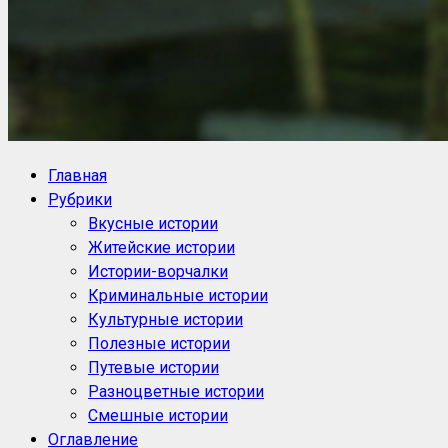
NoorySan.ru
Блог историй NoorySan
Главная
Рубрики
Вкусные истории
Житейские истории
Истории-ворчалки
Криминальные истории
Культурные истории
Полезные истории
Путевые истории
Разноцветные истории
Смешные истории
Оглавление