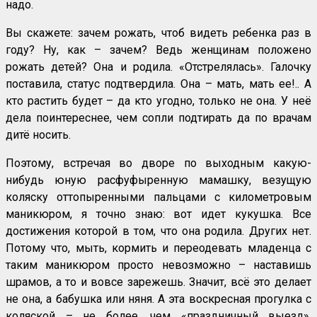
надо.
Вы скажете: зачем рожать, чтоб видеть ребенка раз в
году? Ну, как – зачем? Ведь женщинам положено
рожать детей? Она и родила. «Отстрелялась». Галочку
поставила, статус подтвердила. Она – мать, мать ее!.. А
кто растить будет – да кто угодно, только не она. У неё
дела поинтереснее, чем сопли подтирать да по врачам
дитё носить.
Поэтому, встречая во дворе по выходным какую-
нибудь юную расфуфыренную мамашку, везущую
коляску оттопыренными пальцами с километровым
маникюром, я точно знаю: вот идет кукушка. Все
достижения которой в том, что она родила. Других нет.
Потому что, мыть, кормить и переодевать младенца с
таким маникюром просто невозможно – наставишь
шрамов, а то и вовсе зарежешь. Значит, всё это делает
не она, а бабушка или няня. А эта воскресная прогулка с
коляской – не более, чем «праздничный выезд»,