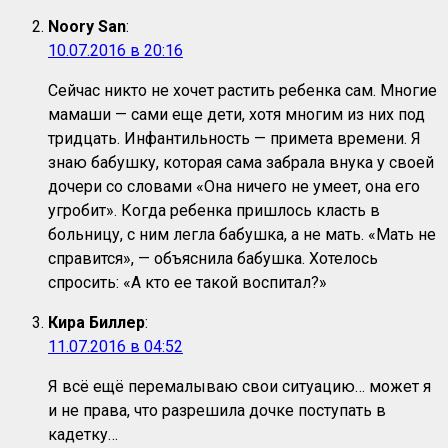
Noory San
:
10.07.2016 в 20:16
Сейчас никто не хочет растить ребенка сам. Многие
мамаши — сами еще дети, хотя многим из них под
тридцать. Инфантильность — примета времени. Я
знаю бабушку, которая сама забрала внука у своей
дочери со словами «Она ничего не умеет, она его
угробит». Когда ребенка пришлось класть в
больницу, с ним легла бабушка, а не мать. «Мать не
справится», — объяснила бабушка. Хотелось
спросить: «А кто ее такой воспитал?»
Кира Биллер
:
11.07.2016 в 04:52
Я всё ещё перемалываю свои ситуацию… может я
и не права, что разрешила дочке поступать в
кадетку…