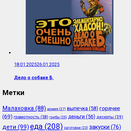
18.01.2025
26.01.2025
Дело о собаке Б.
Метки
Малаховка
(88)
горячее
выпечка
(58)
армия
(27)
(69)
деньги
(56)
грамотность
(38)
десерты
(39)
грибы
(25)
еда
(208)
дети
(99)
закуски
(76)
заготовки
(23)