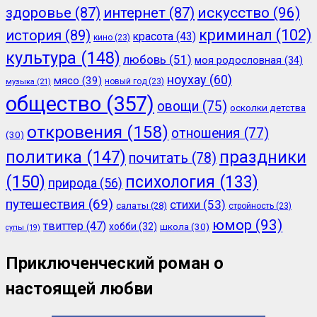
здоровье
(87)
интернет
(87)
искусство
(96)
криминал
(102)
история
(89)
красота
(43)
кино
(23)
культура
(148)
любовь
(51)
моя родословная
(34)
ноухау
(60)
мясо
(39)
новый год
(23)
музыка
(21)
общество
(357)
овощи
(75)
осколки детства
откровения
(158)
отношения
(77)
(30)
политика
(147)
праздники
почитать
(78)
(150)
психология
(133)
природа
(56)
путешествия
(69)
стихи
(53)
салаты
(28)
стройность
(23)
юмор
(93)
твиттер
(47)
хобби
(32)
школа
(30)
супы
(19)
Приключенческий роман о
настоящей любви