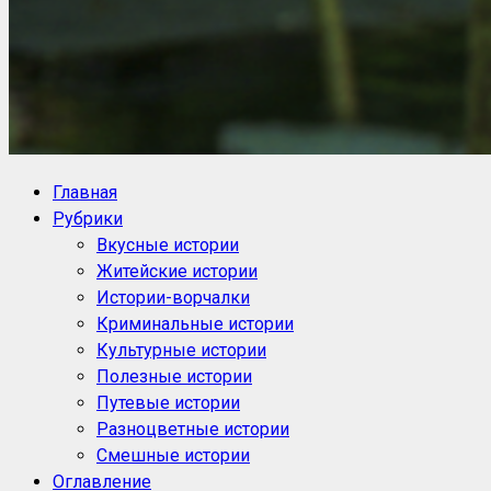
NoorySan.ru
Блог историй NoorySan
Главная
Рубрики
Вкусные истории
Житейские истории
Истории-ворчалки
Криминальные истории
Культурные истории
Полезные истории
Путевые истории
Разноцветные истории
Смешные истории
Оглавление