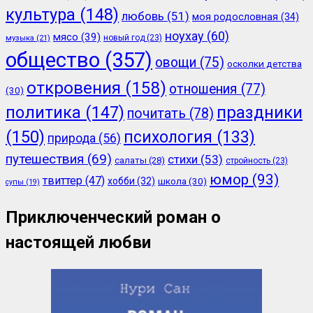
культура
(148)
любовь
(51)
моя родословная
(34)
ноухау
(60)
мясо
(39)
новый год
(23)
музыка
(21)
общество
(357)
овощи
(75)
осколки детства
откровения
(158)
отношения
(77)
(30)
политика
(147)
праздники
почитать
(78)
(150)
психология
(133)
природа
(56)
путешествия
(69)
стихи
(53)
салаты
(28)
стройность
(23)
юмор
(93)
твиттер
(47)
хобби
(32)
школа
(30)
супы
(19)
Приключенческий роман о
настоящей любви