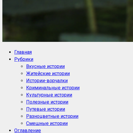
NoorySan.ru
Блог историй NoorySan
Главная
Рубрики
Вкусные истории
Житейские истории
Истории-ворчалки
Криминальные истории
Культурные истории
Полезные истории
Путевые истории
Разноцветные истории
Смешные истории
Оглавление