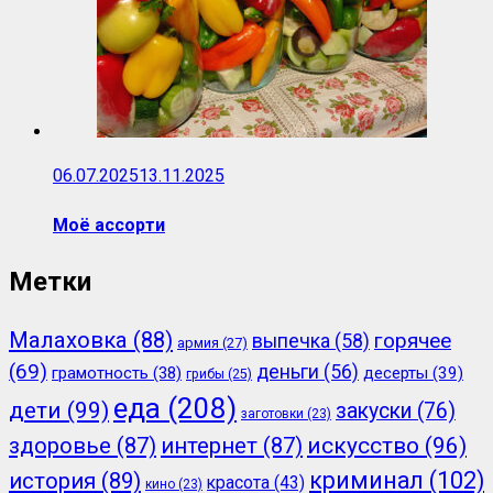
06.07.2025
13.11.2025
Моё ассорти
Метки
Малаховка
(88)
горячее
выпечка
(58)
армия
(27)
(69)
деньги
(56)
грамотность
(38)
десерты
(39)
грибы
(25)
еда
(208)
дети
(99)
закуски
(76)
заготовки
(23)
здоровье
(87)
интернет
(87)
искусство
(96)
криминал
(102)
история
(89)
красота
(43)
кино
(23)