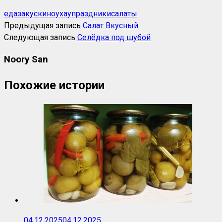
еда
закуски
ноухау
праздники
салаты
Предыдущая запись
Салат Вкусный
Следующая запись
Селёдка под шубой
Noory San
Похожие истории
04.12.2025
04.12.2025