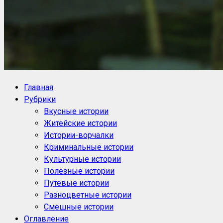
NoorySan.ru
Блог историй NoorySan
Главная
Рубрики
Вкусные истории
Житейские истории
Истории-ворчалки
Криминальные истории
Культурные истории
Полезные истории
Путевые истории
Разноцветные истории
Смешные истории
Оглавление