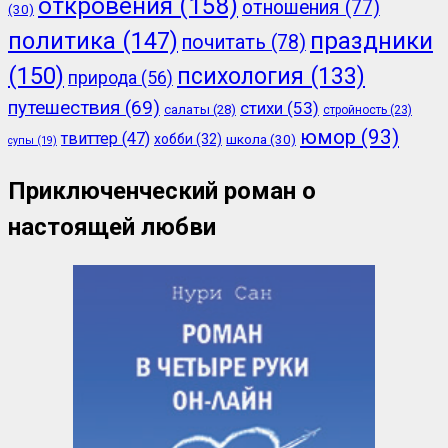
откровения
(158)
отношения
(77)
(30)
политика
(147)
праздники
почитать
(78)
(150)
психология
(133)
природа
(56)
путешествия
(69)
стихи
(53)
салаты
(28)
стройность
(23)
юмор
(93)
твиттер
(47)
хобби
(32)
школа
(30)
супы
(19)
Приключенческий роман о
настоящей любви