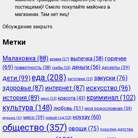
постищими)! Смело покупайте майонез в
магазинах. Там нет яиц!
Обсуждение закрыто.
Метки
Малаховка
(88)
горячее
выпечка
(58)
армия
(27)
(69)
деньги
(56)
грамотность
(38)
десерты
(39)
грибы
(25)
еда
(208)
дети
(99)
закуски
(76)
заготовки
(23)
здоровье
(87)
интернет
(87)
искусство
(96)
криминал
(102)
история
(89)
красота
(43)
кино
(23)
культура
(148)
любовь
(51)
моя родословная
(34)
ноухау
(60)
мясо
(39)
новый год
(23)
музыка
(21)
общество
(357)
овощи
(75)
осколки детства