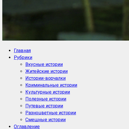
NoorySan.ru
Блог историй NoorySan
Главная
Рубрики
Вкусные истории
Житейские истории
Истории-ворчалки
Криминальные истории
Культурные истории
Полезные истории
Путевые истории
Разноцветные истории
Смешные истории
Оглавление