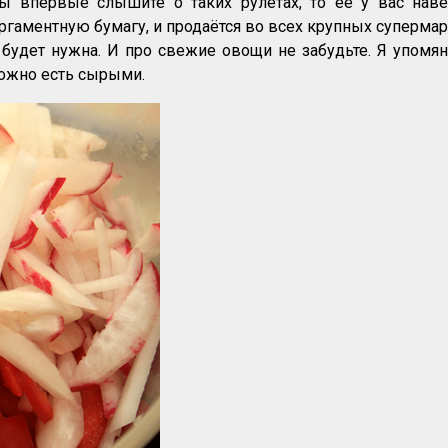
вы впервые слышите о таких рулетах, то её у вас наве
аментную бумагу, и продаётся во всех крупных супермар
 будет нужна. И про свежие овощи не забудьте. Я упомян
можно есть сырыми.