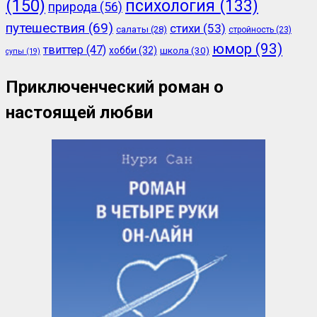
(150)
психология
(133)
природа
(56)
путешествия
(69)
стихи
(53)
салаты
(28)
стройность
(23)
юмор
(93)
твиттер
(47)
хобби
(32)
школа
(30)
супы
(19)
Приключенческий роман о
настоящей любви