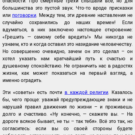
опасности. Про смертные грехи слышали все, но для
большинства это пустой звук. Что-то вроде присказки
или
поговорки
. Между тем, эти древние наставления не
случайно сохранились до наших времен! Если
вдуматься, в них заключено настоящее откровение:
«Грешить — самому себе вредить!» Мы никогда не
узнаем, кто и когда оставил это назидание человечеству.
Но совершенно очевидно, зачем он это сделал – он
хотел указать нам кратчайший путь к счастью и
душевному спокойствию. Не ограничить нас в радостях
жизни, как может показаться на первый взгляд, а
именно оградить.
Эти «советы» есть почти
в каждой религии
. Казалось
бы, чего проще: уважай предупреждающие знаки и не
нарушай правил движения по жизни – и проживешь
долго и счастливо. «Ну конечно, — скажете вы. – На
дороге всякое бывает, не ты – так тебя». Всё это так, но
согласитесь: если вы со своей стороны будете