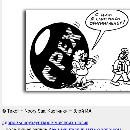
© Текст – Noory San. Картинки — Злой ИА.
здоровье
ноухау
откровения
психология
Предыдущая запись
Как научиться думать о хорошем