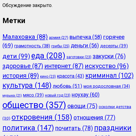
Обсуждение закрыто.
Метки
Малаховка
(88)
горячее
выпечка
(58)
армия
(27)
(69)
деньги
(56)
грамотность
(38)
десерты
(39)
грибы
(25)
еда
(208)
дети
(99)
закуски
(76)
заготовки
(23)
здоровье
(87)
интернет
(87)
искусство
(96)
криминал
(102)
история
(89)
красота
(43)
кино
(23)
культура
(148)
любовь
(51)
моя родословная
(34)
ноухау
(60)
мясо
(39)
новый год
(23)
музыка
(21)
общество
(357)
овощи
(75)
осколки детства
откровения
(158)
отношения
(77)
(30)
политика
(147)
праздники
почитать
(78)