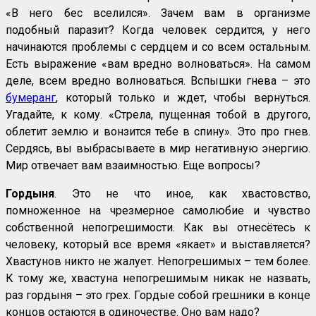
«В него бес вселился». Зачем вам в организме
подобный паразит? Когда человек сердится, у него
начинаются проблемы с сердцем и со всем остальным.
Есть выражение «вам вредно волноваться». На самом
деле, всем вредно волноваться. Вспышки гнева – это
бумеранг
, который только и ждет, чтобы вернуться.
Угадайте, к кому. «Стрела, пущенная тобой в другого,
облетит землю и вонзится тебе в спину». Это про гнев.
Сердясь, вы выбрасываете в мир негативную энергию.
Мир отвечает вам взаимностью. Еще вопросы?
Гордыня
. Это не что иное, как хвастовство,
помноженное на чрезмерное самолюбие и чувство
собственной непогрешимости. Как вы отнесётесь к
человеку, который все время «якает» и выставляется?
Хвастунов никто не жалует. Непогрешимых – тем более.
К тому же, хвастуна непогрешимым никак не назвать,
раз гордыня – это грех. Гордые собой грешники в конце
концов остаются в одиночестве. Оно вам надо?