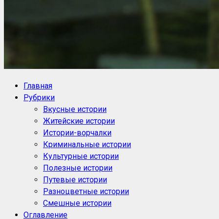
NoorySan.ru
Блог историй NoorySan
Главная
Рубрики
Вкусные истории
Житейские истории
Истории-ворчалки
Криминальные истории
Культурные истории
Полезные истории
Путевые истории
Разноцветные истории
Смешные истории
Оглавление