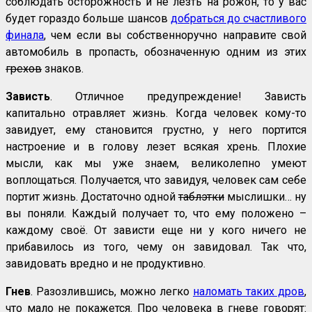
соблюдать осторожность и не лезть на рожон, то у вас
будет гораздо больше шансов
добраться до счастливого
финала
, чем если вы собственноручно направите свой
автомобиль в пропасть, обозначенную одним из этих
грехов
знаков.
Зависть
. Отличное предупреждение! Зависть
капитально отравляет жизнь. Когда человек кому-то
завидует, ему становится грустно, у него портится
настроение и в голову лезет всякая хрень. Плохие
мысли, как мы уже знаем, великолепно умеют
воплощаться. Получается, что завидуя, человек сам себе
портит жизнь. Достаточно одной
таблэтки
мыслишки… ну
вы поняли. Каждый получает то, что ему положено –
каждому своё. От зависти еще ни у кого ничего не
прибавилось из того, чему он завидовал. Так что,
завидовать вредно и не продуктивно.
Гнев
. Разозлившись, можно легко
наломать таких дров
,
что мало не покажется. Про человека в гневе говорят: