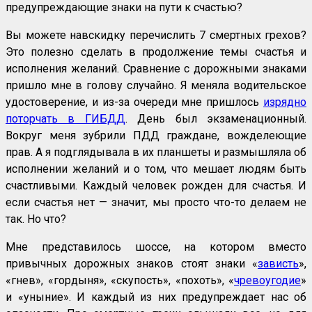
предупреждающие знаки на пути к счастью?
Вы можете навскидку перечислить 7 смертных грехов?
Это полезно сделать в продолжение темы счастья и
исполнения желаний. Сравнение с дорожными знаками
пришло мне в голову случайно. Я меняла водительское
удостоверение, и из-за очереди мне пришлось
изрядно
поторчать в ГИБДД
. День был экзаменационный.
Вокруг меня зубрили ПДД граждане, вожделеющие
прав. А я подглядывала в их планшеты и размышляла об
исполнении желаний и о том, что мешает людям быть
счастливыми. Каждый человек рожден для счастья. И
если счастья нет — значит, мы просто что-то делаем не
так. Но что?
Мне представилось шоссе, на котором вместо
привычных дорожных знаков стоят знаки «
зависть
»,
«гнев», «гордыня», «скупость», «похоть», «
чревоугодие
»
и «уныние». И каждый из них предупреждает нас об