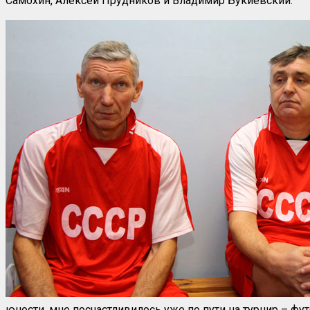
Самохин, Алексей Прудников и Владимир Букиевский.
юности, мне посчастливилось уже по пути на турнир – ф