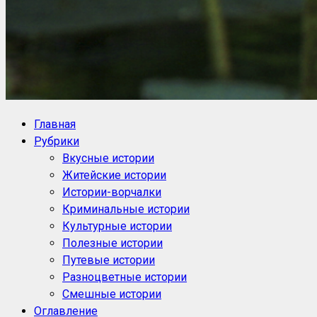
NoorySan.ru
Блог историй NoorySan
Главная
Рубрики
Вкусные истории
Житейские истории
Истории-ворчалки
Криминальные истории
Культурные истории
Полезные истории
Путевые истории
Разноцветные истории
Смешные истории
Оглавление