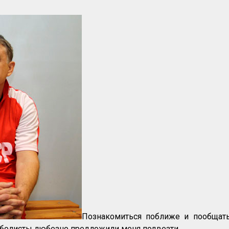
Познакомиться поближе и пообщать
утболисты любезно предложили меня подвезти.