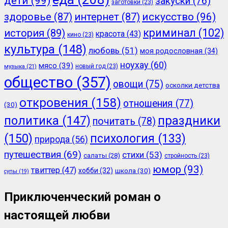
дети
(99)
закуски
(76)
заготовки
(23)
здоровье
(87)
интернет
(87)
искусство
(96)
криминал
(102)
история
(89)
красота
(43)
кино
(23)
культура
(148)
любовь
(51)
моя родословная
(34)
ноухау
(60)
мясо
(39)
новый год
(23)
музыка
(21)
общество
(357)
овощи
(75)
осколки детства
откровения
(158)
отношения
(77)
(30)
политика
(147)
праздники
почитать
(78)
(150)
психология
(133)
природа
(56)
путешествия
(69)
стихи
(53)
салаты
(28)
стройность
(23)
юмор
(93)
твиттер
(47)
хобби
(32)
школа
(30)
супы
(19)
Приключенческий роман о
настоящей любви