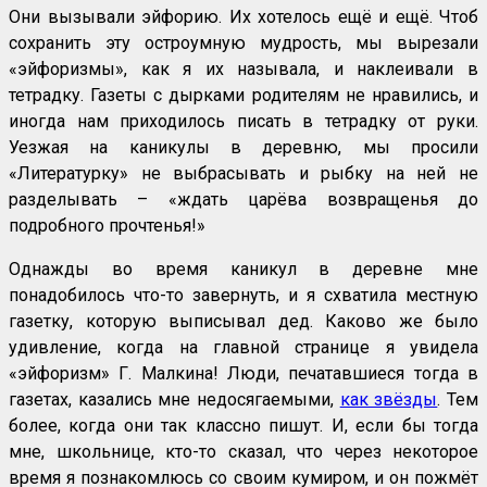
Они вызывали эйфорию. Их хотелось ещё и ещё. Чтоб
сохранить эту остроумную мудрость, мы вырезали
«эйфоризмы», как я их называла, и наклеивали в
тетрадку. Газеты с дырками родителям не нравились, и
иногда нам приходилось писать в тетрадку от руки.
Уезжая на каникулы в деревню, мы просили
«Литературку» не выбрасывать и рыбку на ней не
разделывать – «ждать царёва возвращенья до
подробного прочтенья!»
Однажды во время каникул в деревне мне
понадобилось что-то завернуть, и я схватила местную
газетку, которую выписывал дед. Каково же было
удивление, когда на главной странице я увидела
«эйфоризм» Г. Малкина! Люди, печатавшиеся тогда в
газетах, казались мне недосягаемыми,
как звёзды
. Тем
более, когда они так классно пишут. И, если бы тогда
мне, школьнице, кто-то сказал, что через некоторое
время я познакомлюсь со своим кумиром, и он пожмёт