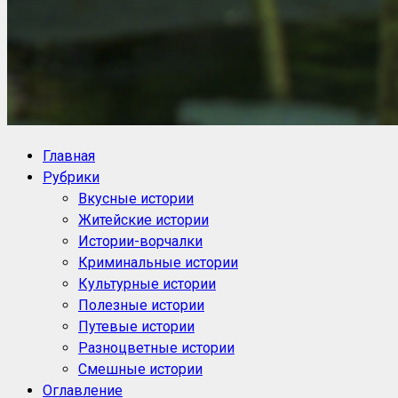
NoorySan.ru
Блог историй NoorySan
Главная
Рубрики
Вкусные истории
Житейские истории
Истории-ворчалки
Криминальные истории
Культурные истории
Полезные истории
Путевые истории
Разноцветные истории
Смешные истории
Оглавление