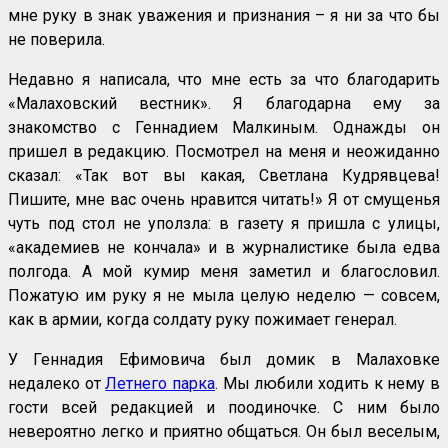
мне руку в знак уважения и признания – я ни за что бы
не поверила.
Недавно я написала, что мне есть за что благодарить
«Малаховский вестник». Я благодарна ему за
знакомство с Геннадием Малкиным. Однажды он
пришел в редакцию. Посмотрел на меня и неожиданно
сказал: «Так вот вы какая, Светлана Кудрявцева!
Пишите, мне вас очень нравится читать!» Я от смущенья
чуть под стол не уползла: в газету я пришла с улицы,
«академиев не кончала» и в журналистике была едва
полгода. А мой кумир меня заметил и благословил.
Пожатую им руку я не мыла целую неделю — совсем,
как в армии, когда солдату руку пожимает генерал.
У Геннадия Ефимовича был домик в Малаховке
недалеко от
Летнего парка
. Мы любили ходить к нему в
гости всей редакцией и поодиночке. С ним было
невероятно легко и приятно общаться. Он был веселым,