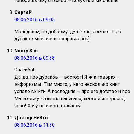
говоришь ему спасибо — вслух или мысленно.
Сергей
:
08.06.2016 в 09:05
Молодчина, по доброму, душевно, светло… Про
дураков мне очень понравилось)
Noory San
:
08.06.2016 в 09:38
Спасибо!
Да-да, про дураков — восторг! Я ж и говорю —
эйфоризмы! Там много, у него несколько книг
успело выйти. А последняя — про его детство и про
Малаховку. Отлично написано, легко и интересно,
ярко! Хочу прочесть целиком.
Доктор НиКто
:
08.06.2016 в 11:30