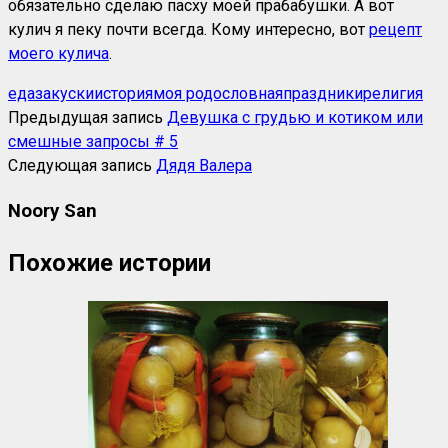
обязательно сделаю пасху моей прабабушки. А вот
кулич я пеку почти всегда. Кому интересно, вот
рецепт
моего кулича
.
еда
закуски
история
моя родословная
праздники
религия
Предыдущая запись
Девушка с грудью и котиком или
смешные запросы # 5
Следующая запись
Дядя Валера
Noory San
Похожие истории