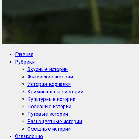
NoorySan.ru
Блог историй NoorySan
Главная
Рубрики
Вкусные истории
Житейские истории
Истории-ворчалки
Криминальные истории
Культурные истории
Полезные истории
Путевые истории
Разноцветные истории
Смешные истории
Оглавление