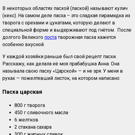
В некоторых областях пасхой (паской) называют кулич
(кекс). На самом деле пасха – это сладкая пирамидка из
творога с орехами и цукатами, которую делают в
специальной форме и выдерживают под гнётом. После
долгого Великого
поста
творожная пасха кажется
особенно вкусной.
У каждой хозяйки раньше был свой рецепт пасхи.
Расскажу, как делала её моя прабабушка Анна. Она
называла свою пасху «Царской» — и не зря. У меня в
руках — пожелтевший листок, на котором написано:
Пасха царская
800 г творога
450 г сливочного масла
6 желтков
2 стакана сахара
300 г жирных сливок