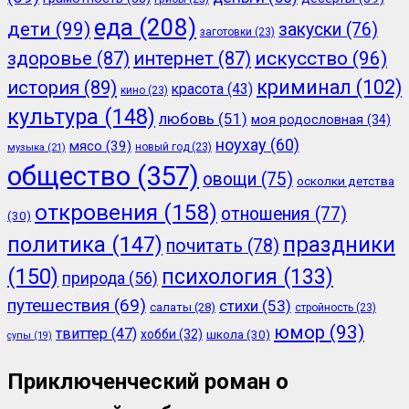
еда
(208)
дети
(99)
закуски
(76)
заготовки
(23)
здоровье
(87)
интернет
(87)
искусство
(96)
криминал
(102)
история
(89)
красота
(43)
кино
(23)
культура
(148)
любовь
(51)
моя родословная
(34)
ноухау
(60)
мясо
(39)
новый год
(23)
музыка
(21)
общество
(357)
овощи
(75)
осколки детства
откровения
(158)
отношения
(77)
(30)
политика
(147)
праздники
почитать
(78)
(150)
психология
(133)
природа
(56)
путешествия
(69)
стихи
(53)
салаты
(28)
стройность
(23)
юмор
(93)
твиттер
(47)
хобби
(32)
школа
(30)
супы
(19)
Приключенческий роман о