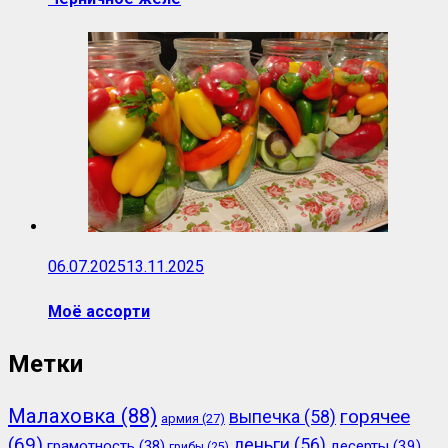
06.07.2025
13.11.2025
Моё ассорти
Метки
Малаховка
(88)
горячее
выпечка
(58)
армия
(27)
(69)
деньги
(56)
грамотность
(38)
десерты
(39)
грибы
(25)