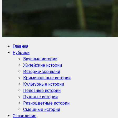
NoorySan.ru
Блог историй NoorySan
Главная
Рубрики
Вкусные истории
Житейские истории
Истории-ворчалки
Криминальные истории
Культурные истории
Полезные истории
Путевые истории
Разноцветные истории
Смешные истории
Оглавление