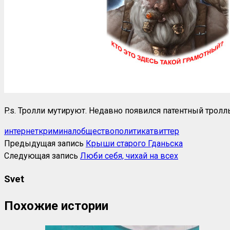
P.s. Тролли мутируют. Недавно появился патентный тролл
интернет
криминал
общество
политика
твиттер
Предыдущая запись
Крыши старого Гданьска
Следующая запись
Люби себя, чихай на всех
Svet
Похожие истории