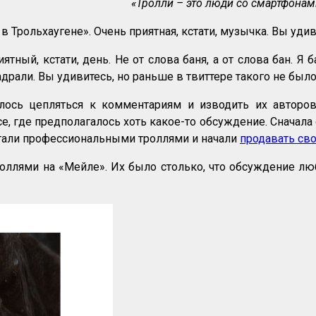
«Тролли – это люди со смартфонами
Трольхаугене». Очень приятная, кстати, музычка. Вы удивит
тный, кстати, день. Не от слова баня, а от слова бан. Я 
задрали. Вы удивитесь, но раньше в твиттере такого не было
лось цепляться к комментариям и изводить их авторо
, где предполагалось хоть какое-то обсуждение. Сначала о
стали профессиональными троллями и начали
продавать сво
троллями на «Мейле». Их было столько, что обсуждение л