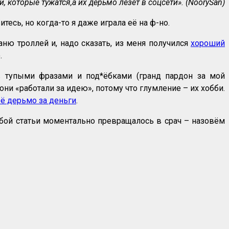
, которые тужатся,а их дерьмо лезет в соцсети
». (NoorySan)
есь, но когда-то я даже играла её на ф-но.
баню троллей и, надо сказать, из меня получился
хороший
.
в тупыми фразами и под*ёбками (гранд пардон за мой
ни «работали за идею», потому что глумление – их хобби.
ё дерьмо за деньги
.
юбой статьи моментально превращалось в срач – назовём