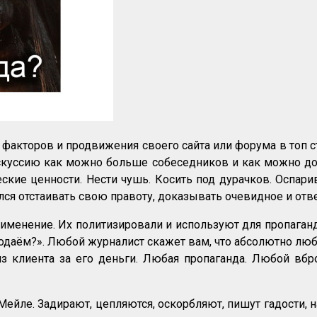
факторов и продвижения своего сайта или форума в топ с
куссию как можно больше собеседников и как можно дол
кие ценности. Нести чушь. Косить под дурачков. Оспари
лся отстаивать свою правоту, доказывать очевидное и отв
именение. Их политизировали и используют для пропаган
даём?». Любой журналист скажет вам, что абсолютно люб
из клиента за его деньги. Любая пропаганда. Любой вбр
Мейле. Задирают, цепляются, оскорбляют, пишут гадости, н