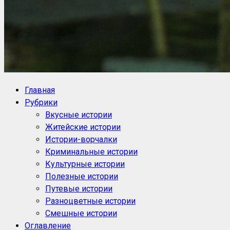
NoorySan.ru
Блог историй NoorySan
Главная
Рубрики
Вкусные истории
Житейские истории
Истории-ворчалки
Криминальные истории
Культурные истории
Полезные истории
Путевые истории
Разноцветные истории
Смешные истории
Оглавление