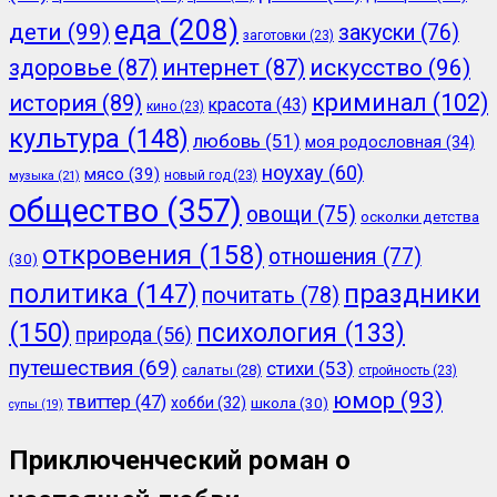
еда
(208)
дети
(99)
закуски
(76)
заготовки
(23)
здоровье
(87)
интернет
(87)
искусство
(96)
криминал
(102)
история
(89)
красота
(43)
кино
(23)
культура
(148)
любовь
(51)
моя родословная
(34)
ноухау
(60)
мясо
(39)
новый год
(23)
музыка
(21)
общество
(357)
овощи
(75)
осколки детства
откровения
(158)
отношения
(77)
(30)
политика
(147)
праздники
почитать
(78)
(150)
психология
(133)
природа
(56)
путешествия
(69)
стихи
(53)
салаты
(28)
стройность
(23)
юмор
(93)
твиттер
(47)
хобби
(32)
школа
(30)
супы
(19)
Приключенческий роман о