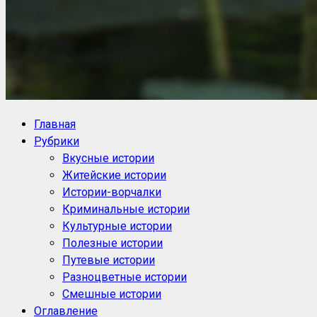
NoorySan.ru
Блог историй NoorySan
Главная
Рубрики
Вкусные истории
Житейские истории
Истории-ворчалки
Криминальные истории
Культурные истории
Полезные истории
Путевые истории
Разноцветные истории
Смешные истории
Оглавление