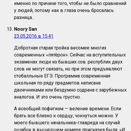
именно по причине того, чтобы не было сравнений
у людей, потому как в глаза очень бросалась
разница…
Noory San
:
23.05.2016 в 15:41
Добротная старая тройка весомее многих
современных «пятёрок». Сейчас на вступительных
экзаменах люди из бывших сов. республик двух
слов не могут связать, но при этом предъявляют
стобалльные ЕГЭ. Программа современная
школьная по ряду предметов написана
двоечниками или бездумно содрана с зарубежных
аналогов. И это очень грустно.
А всеобщий пофигизм — веление времени. Если
брать все близко к сердцу, чокнуться можно. У
моего бывшего начальника-главреда на случай
ошибок в вышедшем номере присказка была: «И