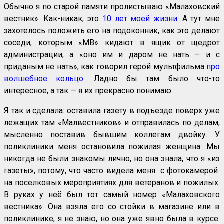
Обычно я по старой памяти пролистываю «Малаховский
вестник». Как-никак, это
10 лет моей жизни
. А тут мне
захотелось положить его на подоконник, как это делают
соседи, которым «МВ» кидают в ящик от щедрот
администрации, а «оно им и даром не нать – и с
приданым не нать», как говорил герой мультфильма
про
волшебное кольцо
. Ладно бы там было что-то
интересное, а так — я их прекрасно понимаю.
Я так и сделала: оставила газету в подъезде поверх уже
лежащих там «Малвестников» и отправилась по делам,
мысленно поставив бывшим коллегам двойку. У
поликлиники меня остановила пожилая женщина. Мы
никогда не были знакомы лично, но она знала, что я «из
газеты», потому, что часто видела меня с фотокамерой
на поселковых мероприятиях для ветеранов и пожилых.
В руках у неё был тот самый номер «Малаховского
вестника». Она взяла его со стойки в магазине или в
поликлинике, я не знаю, но она уже явно была в курсе.