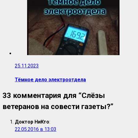
25.11.2023
Тёмное дело электроотдела
33 комментария для “
Слёзы
ветеранов на совести газеты?
”
Доктор НиКто
:
22.05.2016 в 13:03