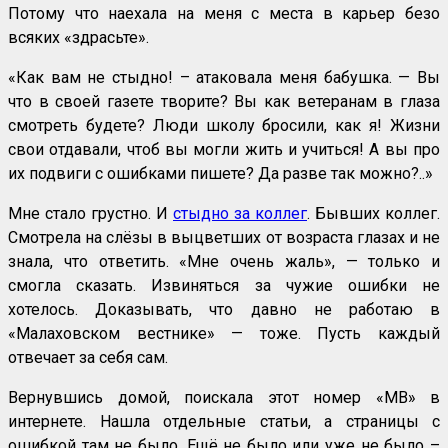
Потому что наехала на меня с места в карьер безо
всяких «здрасьте».
«Как вам не стыдно! – атаковала меня бабушка. — Вы
что в своей газете творите? Вы как ветеранам в глаза
смотреть будете? Люди школу бросили, как я! Жизни
свои отдавали, чтоб вы могли жить и учиться! А вы про
их подвиги с ошибками пишете? Да разве так можно?..»
Мне стало грустно. И
стыдно за коллег
. Бывших коллег.
Смотрела на слёзы в выцветших от возраста глазах и не
знала, что ответить. «Мне очень жаль», — только и
смогла сказать. Извиняться за чужие ошибки не
хотелось. Доказывать, что давно не работаю в
«Малаховском вестнике» — тоже. Пусть каждый
отвечает за себя сам.
Вернувшись домой, поискала этот номер «МВ» в
интернете. Нашла отдельные статьи, а страницы с
ошибкой там не было. Ещё не было или уже не было –