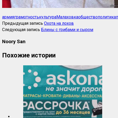
армия
грамотность
культура
Малаховка
общество
политика
Предыдущая запись
Охота на лохов
Следующая запись
Блины с грибами и сыром
Noory San
Похожие истории