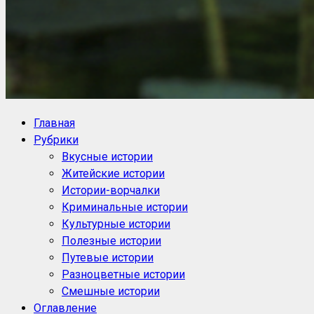
NoorySan.ru
Блог историй NoorySan
Главная
Рубрики
Вкусные истории
Житейские истории
Истории-ворчалки
Криминальные истории
Культурные истории
Полезные истории
Путевые истории
Разноцветные истории
Смешные истории
Оглавление