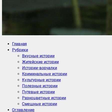
NoorySan.ru
Блог историй NoorySan
Главная
Рубрики
Вкусные истории
Житейские истории
Истории-ворчалки
Криминальные истории
Культурные истории
Полезные истории
Путевые истории
Разноцветные истории
Смешные истории
Оглавление