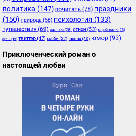
политика
(147)
праздники
почитать
(78)
(150)
психология
(133)
природа
(56)
путешествия
(69)
стихи
(53)
салаты
(28)
стройность
(23)
юмор
(93)
твиттер
(47)
хобби
(32)
школа
(30)
супы
(19)
Приключенческий роман о
настоящей любви