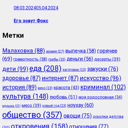
08.03.2024
05.04.2024
Его зовут Фокс
Метки
Малаховка
(88)
горячее
выпечка
(58)
армия
(27)
(69)
деньги
(56)
грамотность
(38)
десерты
(39)
грибы
(25)
еда
(208)
дети
(99)
закуски
(76)
заготовки
(23)
здоровье
(87)
интернет
(87)
искусство
(96)
криминал
(102)
история
(89)
красота
(43)
кино
(23)
культура
(148)
любовь
(51)
моя родословная
(34)
ноухау
(60)
мясо
(39)
новый год
(23)
музыка
(21)
общество
(357)
овощи
(75)
осколки детства
откровения
(158)
отношения
(77)
(30)