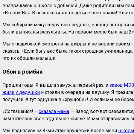
возвращаясь к школе с добычей. Даже родители нам помо
«Второй Вэ». В посёлке ведь тогда все всех знали! Чья-
Мы собирали макулатуру всю неделю, в конце которой вс
были выписаны результаты. На первом месте был наш 2«
Мы с подружкой смотрели на цифры и не верили своим гла
сказать: «Если бы у вас была такая страшная учительниц
что их обошли малыши.
Обои в ромбик
Прошли годы. Я вышла замуж в первый раз, и
завод МЭЗ
жили у дедушки
и стояли в очереди на двушку. Я грезила
получили. А тут однушка в «хрущобе»! И если мы ее берё
«Соглашайся! –
сказала мама
. – Завод вот-вот развалит
нам хотелось своё отдельное жильё. И мы отправились см
Мы поднялись на 4-ый этаж хрущёвки возле моей
школ