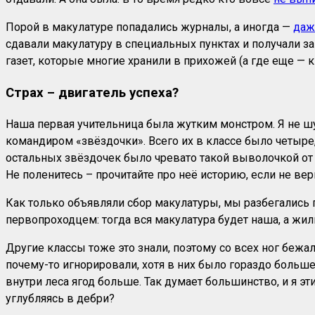
Порой в макулатуре попадались журналы, а иногда —
даж
сдавали макулатуру в специальных пунктах и получали з
газет, которые многие хранили в прихожей (а где еще — 
Страх – двигатель успеха?
Наша первая учительница была жутким монстром. Я не шу
командиром «звёздочки». Всего их в классе было четыре,
остальных звёздочек было чревато такой выволочкой от 
Не поленитесь – прочитайте про неё историю, если не ве
Как только объявляли сбор макулатуры, мы разбегались по
первопроходцем: тогда вся макулатура будет наша, а жил
Другие классы тоже это знали, поэтому со всех ног бежа
почему-то игнорировали, хотя в них было гораздо больше
внутри леса ягод больше. Так думает большинство, и я э
углубляясь в дебри?