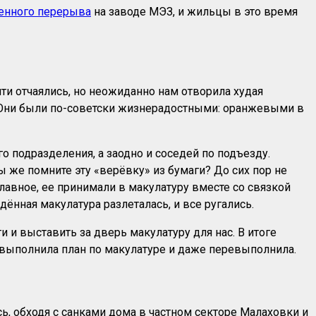
енного перерыва
на заводе МЭЗ, и жильцы в это время
чти отчаялись, но неожиданно нам отворила худая
в. Они были по-советски жизнерадостными: оранжевыми в
о подразделения, а заодно и соседей по подъезду.
ы же помните эту «верёвку» из бумаги? До сих пор не
главное, ее принимали в макулатуру вместе со связкой
ённая макулатура разлеталась, и все ругались.
 и выставить за дверь макулатуру для нас. В итоге
а» выполнила план по макулатуре и даже перевыполнила.
ь, обходя с санками дома в частном секторе Малаховки и