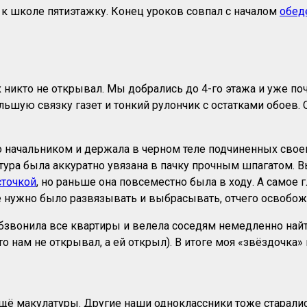
 к школе пятиэтажку. Конец уроков совпал с началом
обед
 никто не открывал. Мы добрались до 4-го этажа и уже по
большую связку газет и тонкий рулончик с остатками обое
то начальником и держала в черном теле подчиненных своег
тура была аккуратно увязана в пачку прочным шпагатом. В
сточкой
, но раньше она повсеместно была в ходу. А самое 
е нужно было развязывать и выбрасывать, отчего освобожд
бзвонила все квартиры и велела соседям немедленно найти
то нам не открывал, а ей открыл). В итоге моя «звёздочк
ещё макулатуры. Другие наши одноклассники тоже старалис