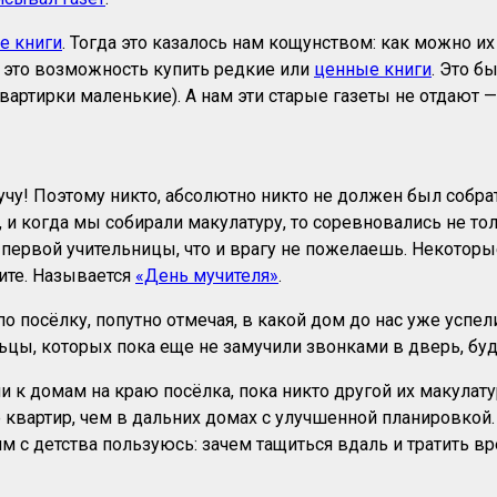
е книги
. Тогда это казалось нам кощунством: как можно 
а это возможность купить редкие или
ценные книги
. Это б
квартирки маленькие). А нам эти старые газеты не отдают 
чу! Поэтому никто, абсолютно никто не должен был собрат
 и когда мы собирали макулатуру, то соревновались не тол
первой учительницы, что и врагу не пожелаешь. Некоторые
рите. Называется
«День мучителя»
.
 посёлку, попутно отмечая, в какой дом до нас уже успели
ьцы, которых пока еще не замучили звонками в дверь, буду
ли к домам на краю посёлка, пока никто другой их макулат
 квартир, чем в дальних домах с улучшенной планировкой.
тим с детства пользуюсь: зачем тащиться вдаль и тратить 