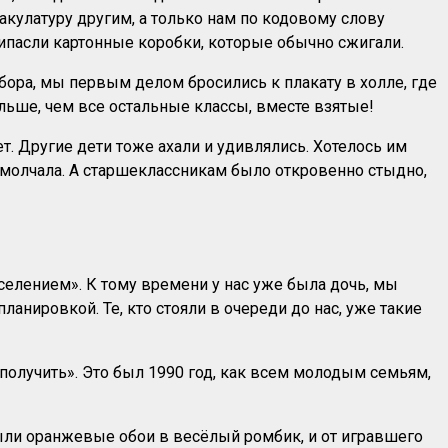
акулатуру другим, а только нам по кодовому слову
ипасли картонные коробки, которые обычно сжигали.
бора, мы первым делом бросились к плакату в холле, где
льше, чем все остальные классы, вместе взятые!
т. Другие дети тоже ахали и удивлялись. Хотелось им
ромолчала. А старшеклассникам было откровенно стыдно,
елением». К тому времени у нас уже была дочь, мы
анировкой. Те, кто стояли в очереди до нас, уже такие
 получить». Это был 1990 год, как всем молодым семьям,
 были оранжевые обои в весёлый ромбик, и от игравшего