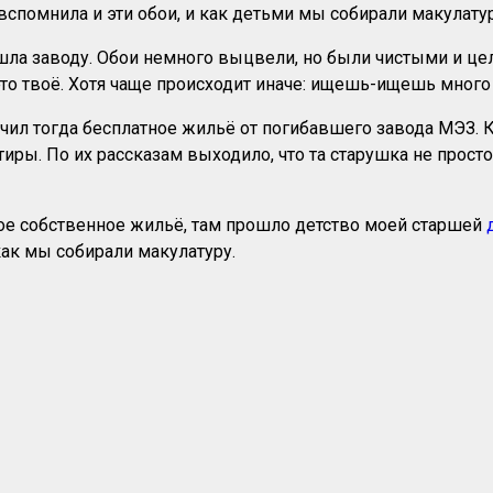
вспомнила и эти обои, и как детьми мы собирали макулатур
шла заводу. Обои немного выцвели, но были чистыми и цел
то твоё. Хотя чаще происходит иначе: ищешь-ищешь много л
учил тогда бесплатное жильё от погибавшего завода МЭЗ. 
ры. По их рассказам выходило, что та старушка не прост
вое собственное жильё, там прошло детство моей старшей
как мы собирали макулатуру.