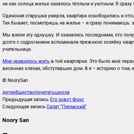
на них солнца жилье казалось тёплым и уютным. Я сразу 
Одинокая старушка умерла, квартира освободилась и ото
Так бывает, посмотришь на жилье – и сразу понимаешь: э
Мы взяли эту однушку. И оказались последними, кто пол
долго с содроганием вспоминали прежнюю хозяйку кварти
учительнице.
Мне нравилось жить
в той квартирке. Это было моё пер
весенних клёнах, обступавших дом. А я – историю о том, 
© NoorySan
дети
общество
почитать
школа
Предыдущая запись
Его зовут Фокс
Следующая запись
Салат "Пермский"
Noory San