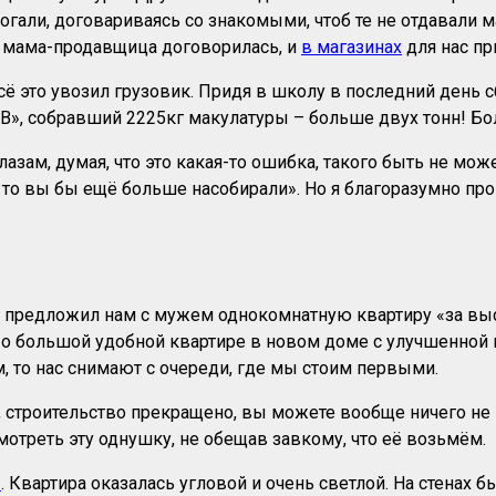
гали, договариваясь со знакомыми, чтоб те не отдавали м
то мама-продавщица договорилась, и
в магазинах
для нас пр
ё это увозил грузовик. Придя в школу в последний день с
В», собравший 2225кг макулатуры – больше двух тонн! Бо
зам, думая, что это какая-то ошибка, такого быть не може
а, то вы бы ещё больше насобирали». Но я благоразумно п
предложил нам с мужем однокомнатную квартиру «за выс
 о большой удобной квартире в новом доме с улучшенной пл
м, то нас снимают с очереди, где мы стоим первыми.
ся, строительство прекращено, вы можете вообще ничего не
отреть эту однушку, не обещав завкому, что её возьмём.
ы
. Квартира оказалась угловой и очень светлой. На стенах