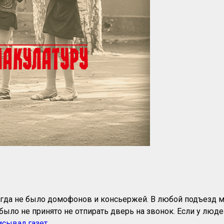
 Тогда не было домофонов и консьержей. В любой подъезд 
было не принято не отпирать дверь на звонок. Если у люд
исывал газет
.