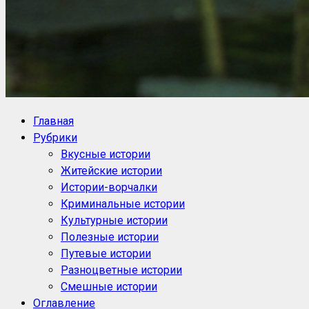
NoorySan.ru
Блог историй NoorySan
Главная
Рубрики
Вкусные истории
Житейские истории
Истории-ворчалки
Криминальные истории
Культурные истории
Полезные истории
Путевые истории
Разноцветные истории
Смешные истории
Оглавление