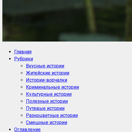
NoorySan.ru
Блог историй NoorySan
Главная
Рубрики
Вкусные истории
Житейские истории
Истории-ворчалки
Криминальные истории
Культурные истории
Полезные истории
Путевые истории
Разноцветные истории
Смешные истории
Оглавление