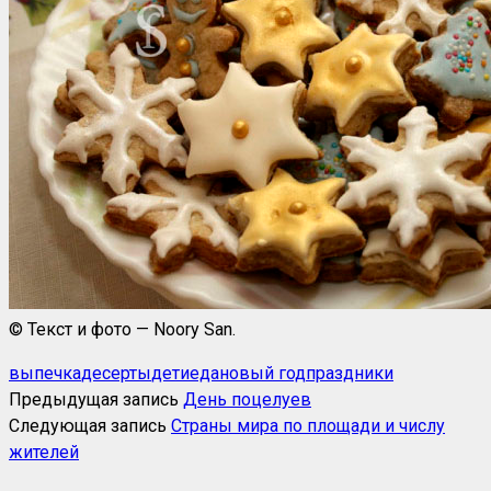
© Текст и фото — Noory San.
выпечка
десерты
дети
еда
новый год
праздники
Предыдущая запись
День поцелуев
Следующая запись
Страны мира по площади и числу
жителей