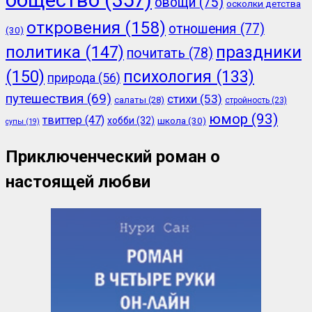
овощи
(75)
осколки детства
откровения
(158)
отношения
(77)
(30)
политика
(147)
праздники
почитать
(78)
(150)
психология
(133)
природа
(56)
путешествия
(69)
стихи
(53)
салаты
(28)
стройность
(23)
юмор
(93)
твиттер
(47)
хобби
(32)
школа
(30)
супы
(19)
Приключенческий роман о
настоящей любви