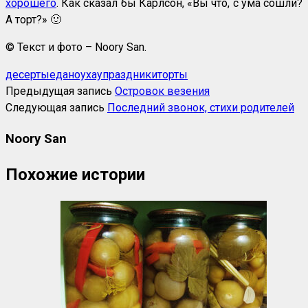
хорошего
. Как сказал бы Карлсон, «Вы что, с ума сошли?
А торт?» 🙂
© Текст и фото – Noory San.
десерты
еда
ноухау
праздники
торты
Предыдущая запись
Островок везения
Следующая запись
Последний звонок, стихи родителей
Noory San
Похожие истории