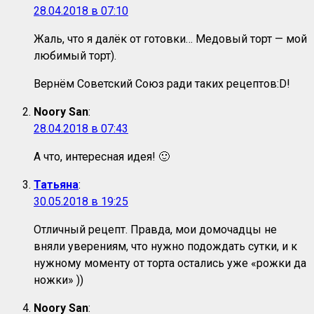
28.04.2018 в 07:10
Жаль, что я далёк от готовки… Медовый торт — мой
любимый торт).
Вернём Советский Союз ради таких рецептов:D!
Noory San
:
28.04.2018 в 07:43
А что, интересная идея! 🙂
Татьяна
:
30.05.2018 в 19:25
Отличный рецепт. Правда, мои домочадцы не
вняли уверениям, что нужно подождать сутки, и к
нужному моменту от торта остались уже «рожки да
ножки» ))
Noory San
: