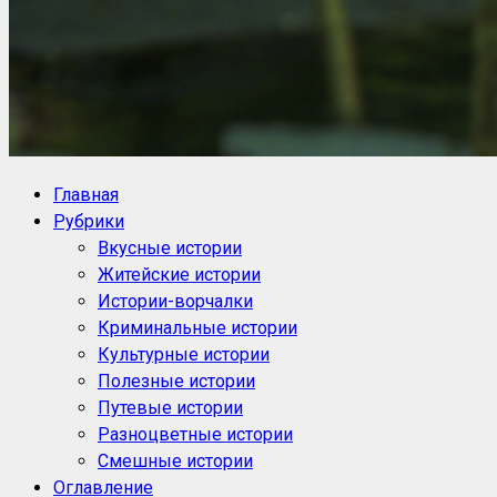
NoorySan.ru
Блог историй NoorySan
Главная
Рубрики
Вкусные истории
Житейские истории
Истории-ворчалки
Криминальные истории
Культурные истории
Полезные истории
Путевые истории
Разноцветные истории
Смешные истории
Оглавление