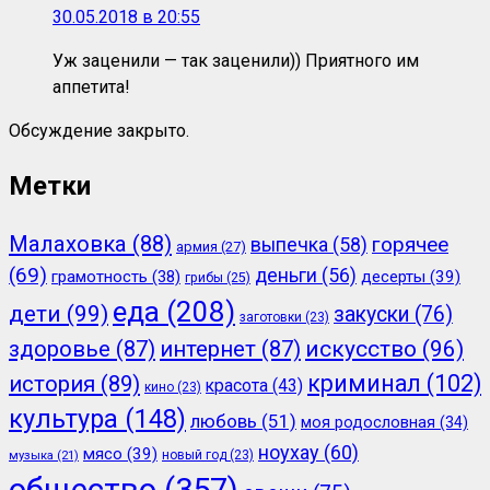
30.05.2018 в 20:55
Уж заценили — так заценили)) Приятного им
аппетита!
Обсуждение закрыто.
Метки
Малаховка
(88)
горячее
выпечка
(58)
армия
(27)
(69)
деньги
(56)
грамотность
(38)
десерты
(39)
грибы
(25)
еда
(208)
дети
(99)
закуски
(76)
заготовки
(23)
здоровье
(87)
интернет
(87)
искусство
(96)
криминал
(102)
история
(89)
красота
(43)
кино
(23)
культура
(148)
любовь
(51)
моя родословная
(34)
ноухау
(60)
мясо
(39)
новый год
(23)
музыка
(21)
общество
(357)