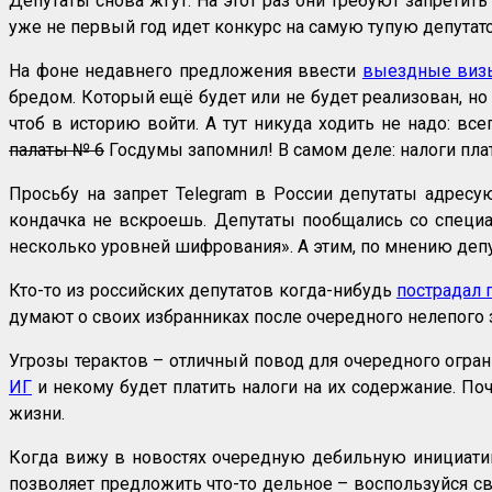
Депутаты снова жгут. На этот раз они требуют запретить
уже не первый год идет конкурс на самую тупую депутат
На фоне недавнего предложения ввести
выездные виз
бредом. Который ещё будет или не будет реализован, но
чтоб в историю войти. А тут никуда ходить не надо: вс
палаты № 6
Госдумы запомнил! В самом деле: налоги плат
Просьбу на запрет Telegram в России депутаты адрес
кондачка не вскроешь. Депутаты пообщались со специ
несколько уровней шифрования». А этим, по мнению деп
Кто-то из российских депутатов когда-нибудь
пострадал 
думают о своих избранниках после очередного нелепого 
Угрозы терактов – отличный повод для очередного огран
ИГ
и некому будет платить налоги на их содержание. Почу
жизни.
Когда вижу в новостях очередную дебильную инициативу
позволяет предложить что-то дельное – воспользуйся с