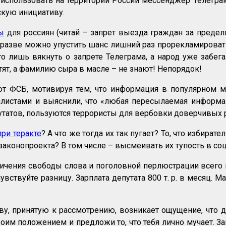
 использовать на территории России мессенджер Телеграм
скую инициативу.
ы
для россиян (читай – запрет выезда граждан за преде
 разве можно упустить шанс лишний раз прорекламировать
его лишь вякнуть о запрете Телеграма, а народ уже забе
ят, а фамилию сыра в масле – не знают! Непорядок!
уют ФСБ, мотивируя тем, что информация в популярно
алистами и выяснили, что «любая пересылаемая информ
утатов, пользуются террористы для вербовки доверчивых 
при теракте
? А что же тогда их так пугает? То, что избир
законопроекта? В том числе – высмеивать их тупость в со
ичения свободы слова и поголовной перлюстрации всего н
вствуйте разницу. Зарплата депутата 800 т. р. в месяц. М
, принятую к рассмотрению, возникает ощущение, что деп
воим положением и предложи то, что тебя лично мучает.