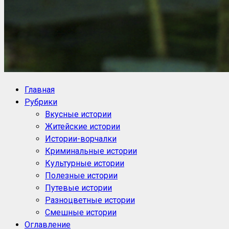
NoorySan.ru
Блог историй NoorySan
Главная
Рубрики
Вкусные истории
Житейские истории
Истории-ворчалки
Криминальные истории
Культурные истории
Полезные истории
Путевые истории
Разноцветные истории
Смешные истории
Оглавление