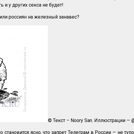
 и у других секса не будет!
били россиян на железный занавес?
© Текст – Noory San. Иллюстрации — @
, то становится ясно, что запрет Телеграм в России — не ту