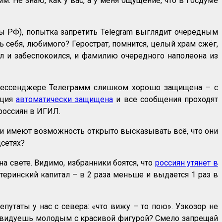
м. Не знаю, как у вас, а у меня ощущение, что в Госдуме
лы РФ), попытка запретить Telegram выглядит очередным
 себя, любимого? Герострат, помнится, целый храм сжёг,
гал и забеспокоился, и фамилию очередного наполеона из
м мессенджере Телеграмм слишком хорошо защищена – с
ация
автоматически защищена
и все сообщения проходят
россиян в ИГИЛ.
атели имеют возможность открыто высказывать всё, что они
цсетях?
а свете. Видимо, избранники боятся, что
россиян утянет в
атеринский капитал – в 2 раза меньше и выдается 1 раз в
утаты у нас с севера: «что вижу – то пою». Узкозор не
 Завидуешь молодым с красивой фигурой? Смело запрещай