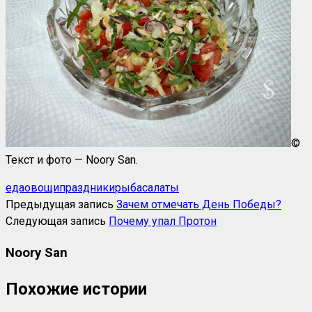
©
Текст и фото — Noory San.
еда
овощи
праздники
рыба
салаты
Предыдущая запись
Зачем отмечать День Победы?
Следующая запись
Почему упал Протон
Noory San
Похожие истории