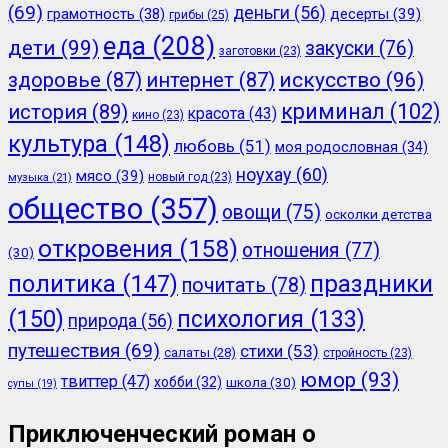
(69)
деньги
(56)
грамотность
(38)
десерты
(39)
грибы
(25)
еда
(208)
дети
(99)
закуски
(76)
заготовки
(23)
здоровье
(87)
интернет
(87)
искусство
(96)
криминал
(102)
история
(89)
красота
(43)
кино
(23)
культура
(148)
любовь
(51)
моя родословная
(34)
ноухау
(60)
мясо
(39)
новый год
(23)
музыка
(21)
общество
(357)
овощи
(75)
осколки детства
откровения
(158)
отношения
(77)
(30)
политика
(147)
праздники
почитать
(78)
(150)
психология
(133)
природа
(56)
путешествия
(69)
стихи
(53)
салаты
(28)
стройность
(23)
юмор
(93)
твиттер
(47)
хобби
(32)
школа
(30)
супы
(19)
Приключенческий роман о