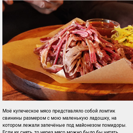
Моё купеческое мясо представляло собой ломтик
свинины размером с мою маленькую ладошку, на
котором лежали запечёные под майонезом помидоры.
Если их снять, то через мясо можно было бы читать,