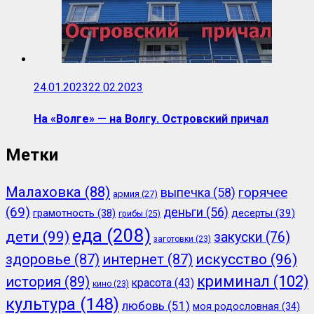
24.01.2023
22.02.2023
На «Волге» — на Волгу. Островский причал
Метки
Малаховка
(88)
горячее
выпечка
(58)
армия
(27)
(69)
деньги
(56)
грамотность
(38)
десерты
(39)
грибы
(25)
еда
(208)
дети
(99)
закуски
(76)
заготовки
(23)
здоровье
(87)
интернет
(87)
искусство
(96)
криминал
(102)
история
(89)
красота
(43)
кино
(23)
культура
(148)
любовь
(51)
моя родословная
(34)