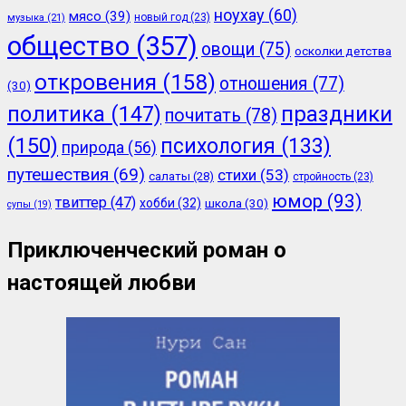
ноухау
(60)
мясо
(39)
новый год
(23)
музыка
(21)
общество
(357)
овощи
(75)
осколки детства
откровения
(158)
отношения
(77)
(30)
политика
(147)
праздники
почитать
(78)
(150)
психология
(133)
природа
(56)
путешествия
(69)
стихи
(53)
салаты
(28)
стройность
(23)
юмор
(93)
твиттер
(47)
хобби
(32)
школа
(30)
супы
(19)
Приключенческий роман о
настоящей любви