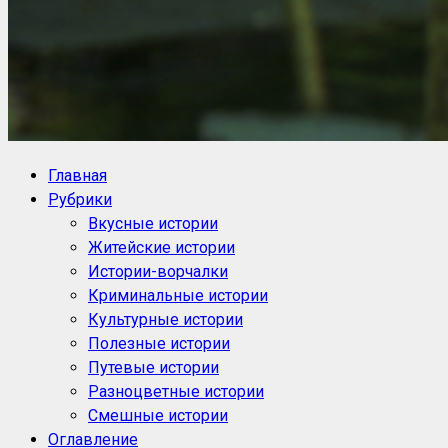
NoorySan.ru
Блог историй NoorySan
Главная
Рубрики
Вкусные истории
Житейские истории
Истории-ворчалки
Криминальные истории
Культурные истории
Полезные истории
Путевые истории
Разноцветные истории
Смешные истории
Оглавление