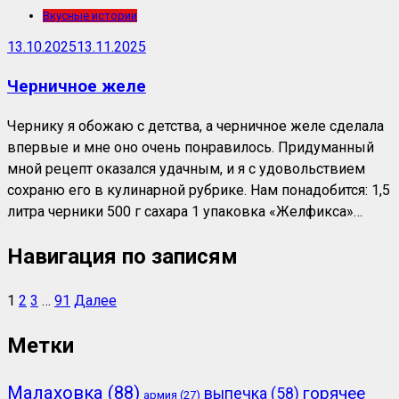
Вкусные истории
13.10.2025
13.11.2025
Черничное желе
Чернику я обожаю с детства, а черничное желе сделала
впервые и мне оно очень понравилось. Придуманный
мной рецепт оказался удачным, и я с удовольствием
сохраню его в кулинарной рубрике. Нам понадобится: 1,5
литра черники 500 г сахара 1 упаковка «Желфикса»…
Навигация по записям
1
2
3
…
91
Далее
Метки
Малаховка
(88)
горячее
выпечка
(58)
армия
(27)