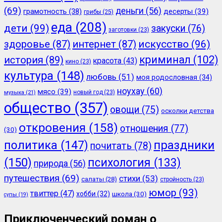
(69)
деньги
(56)
грамотность
(38)
десерты
(39)
грибы
(25)
еда
(208)
дети
(99)
закуски
(76)
заготовки
(23)
здоровье
(87)
интернет
(87)
искусство
(96)
криминал
(102)
история
(89)
красота
(43)
кино
(23)
культура
(148)
любовь
(51)
моя родословная
(34)
ноухау
(60)
мясо
(39)
новый год
(23)
музыка
(21)
общество
(357)
овощи
(75)
осколки детства
откровения
(158)
отношения
(77)
(30)
политика
(147)
праздники
почитать
(78)
(150)
психология
(133)
природа
(56)
путешествия
(69)
стихи
(53)
салаты
(28)
стройность
(23)
юмор
(93)
твиттер
(47)
хобби
(32)
школа
(30)
супы
(19)
Приключенческий роман о