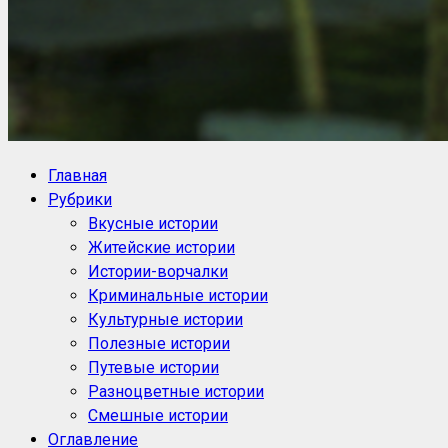
NoorySan.ru
Блог историй NoorySan
Главная
Рубрики
Вкусные истории
Житейские истории
Истории-ворчалки
Криминальные истории
Культурные истории
Полезные истории
Путевые истории
Разноцветные истории
Смешные истории
Оглавление