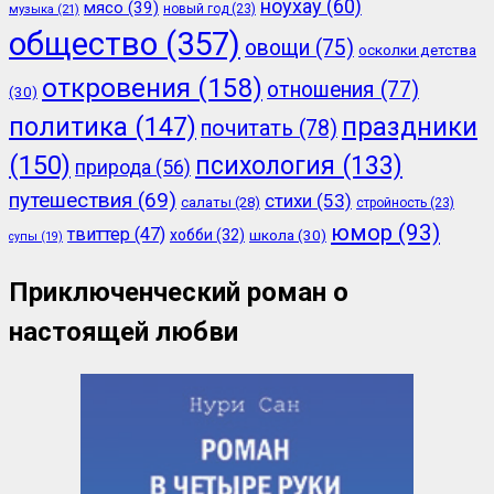
ноухау
(60)
мясо
(39)
новый год
(23)
музыка
(21)
общество
(357)
овощи
(75)
осколки детства
откровения
(158)
отношения
(77)
(30)
политика
(147)
праздники
почитать
(78)
(150)
психология
(133)
природа
(56)
путешествия
(69)
стихи
(53)
салаты
(28)
стройность
(23)
юмор
(93)
твиттер
(47)
хобби
(32)
школа
(30)
супы
(19)
Приключенческий роман о
настоящей любви