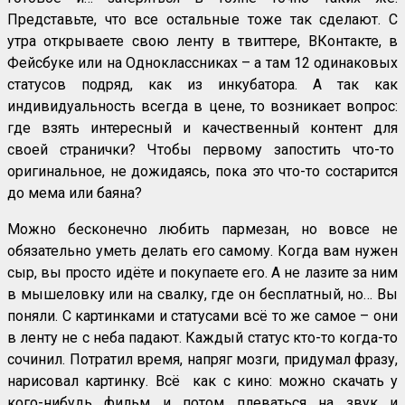
Представьте, что все остальные тоже так сделают. С
утра открываете свою ленту в твиттере, ВКонтакте, в
Фейсбуке или на Одноклассниках – а там 12 одинаковых
статусов подряд, как из инкубатора. А так как
индивидуальность всегда в цене, то возникает вопрос:
где взять интересный и качественный контент для
своей странички? Чтобы первому запостить что-то
оригинальное, не дожидаясь, пока это что-то состарится
до мема или баяна?
Можно бесконечно любить пармезан, но вовсе не
обязательно уметь делать его самому. Когда вам нужен
сыр, вы просто идёте и покупаете его. А не лазите за ним
в мышеловку или на свалку, где он бесплатный, но… Вы
поняли. С картинками и статусами всё то же самое – они
в ленту не с неба падают. Каждый статус кто-то когда-то
сочинил. Потратил время, напряг мозги, придумал фразу,
нарисовал картинку. Всё как с кино: можно скачать у
кого-нибудь фильм и потом плеваться на звук и