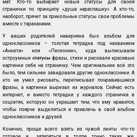
мат. Кто-то выбирает новые статусы для своей
странички по принципу «душа нараспашку». А кто-то,
наоборот, прячет за прикольные статусы свои проблемы
вместе с тараканами.
У ваших родителей наверняка был альбом для
одноклассников – толстая тетрадка под названием
«Анкета» или «Песенник», куда выписывали
остроумные
статусы
фразы, стихи и рисовали красивые
картинки себе на страничку. Чем оригинальнее всё это
было, тем сильнее завидовали другие одноклассники. А
кто не умел рисовать, переписывал понравившиеся
фразы, а картинки вырезал из журналов. Сейчас есть
интернет, и вместо тетрадки у каждого страничка в
соцсетях, которую он украшает тем, что ему нравится,
чтобы поярче выделиться и привлечь в свой альбом
одноклассников и друзей.
Конечно, проще всего взять из чужой ленты что-то
готовое и… затеряться в толпе точно таких же.