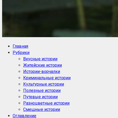
NoorySan.ru
Блог историй NoorySan
Главная
Рубрики
Вкусные истории
Житейские истории
Истории-ворчалки
Криминальные истории
Культурные истории
Полезные истории
Путевые истории
Разноцветные истории
Смешные истории
Оглавление