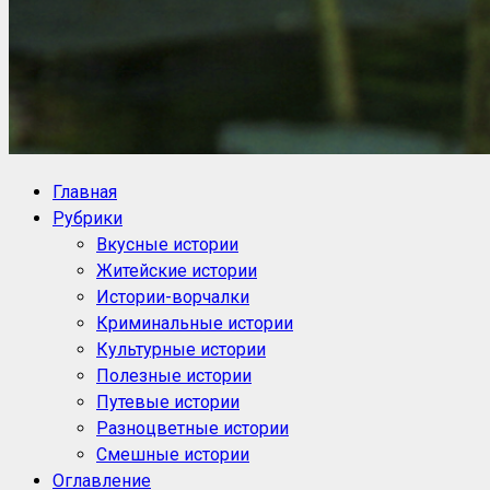
NoorySan.ru
Блог историй NoorySan
Главная
Рубрики
Вкусные истории
Житейские истории
Истории-ворчалки
Криминальные истории
Культурные истории
Полезные истории
Путевые истории
Разноцветные истории
Смешные истории
Оглавление