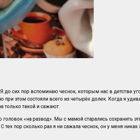
 Я до сих пор вспоминаю чеснок, которым нас в детстве уг
 при этом состояли всего из четырёх долек. Когда я удиви
а только такой и сажают.
о головок «на развод». Мы с мамой старались сохранить э
С тех пор сколько раз я ни сажала чеснок, он у меня никак 