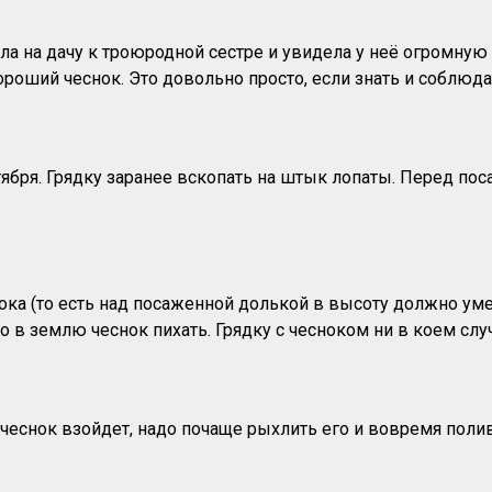
а на дачу к троюродной сестре и увидела у неё огромную 
ороший чеснок. Это довольно просто, если знать и соблюда
ября. Грядку заранее вскопать на штык лопаты. Перед пос
нока (то есть над посаженной долькой в высоту должно у
о в землю чеснок пихать. Грядку с чесноком ни в коем слу
чеснок взойдет, надо почаще рыхлить его и вовремя полив