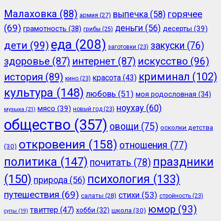
Малаховка
(88)
горячее
выпечка
(58)
армия
(27)
(69)
деньги
(56)
грамотность
(38)
десерты
(39)
грибы
(25)
еда
(208)
дети
(99)
закуски
(76)
заготовки
(23)
здоровье
(87)
интернет
(87)
искусство
(96)
криминал
(102)
история
(89)
красота
(43)
кино
(23)
культура
(148)
любовь
(51)
моя родословная
(34)
ноухау
(60)
мясо
(39)
новый год
(23)
музыка
(21)
общество
(357)
овощи
(75)
осколки детства
откровения
(158)
отношения
(77)
(30)
политика
(147)
праздники
почитать
(78)
(150)
психология
(133)
природа
(56)
путешествия
(69)
стихи
(53)
салаты
(28)
стройность
(23)
юмор
(93)
твиттер
(47)
хобби
(32)
школа
(30)
супы
(19)