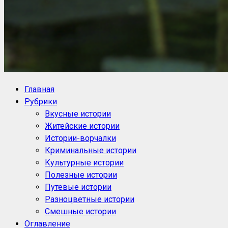
NoorySan.ru
Блог историй NoorySan
Главная
Рубрики
Вкусные истории
Житейские истории
Истории-ворчалки
Криминальные истории
Культурные истории
Полезные истории
Путевые истории
Разноцветные истории
Смешные истории
Оглавление