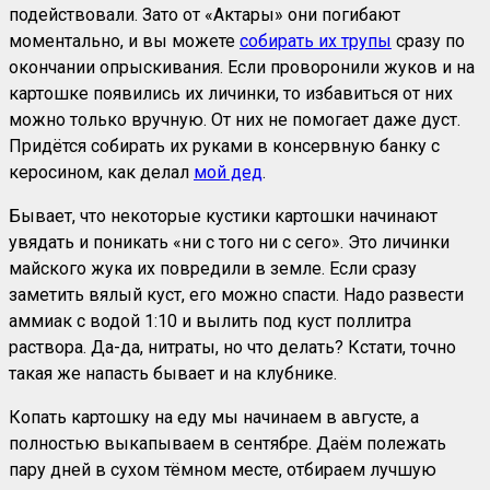
подействовали. Зато от «Актары» они погибают
моментально, и вы можете
собирать их трупы
сразу по
окончании опрыскивания. Если проворонили жуков и на
картошке появились их личинки, то избавиться от них
можно только вручную. От них не помогает даже дуст.
Придётся собирать их руками в консервную банку с
керосином, как делал
мой дед
.
Бывает, что некоторые кустики картошки начинают
увядать и поникать «ни с того ни с сего». Это личинки
майского жука их повредили в земле. Если сразу
заметить вялый куст, его можно спасти. Надо развести
аммиак с водой 1:10 и вылить под куст поллитра
раствора. Да-да, нитраты, но что делать? Кстати, точно
такая же напасть бывает и на клубнике.
Копать картошку на еду мы начинаем в августе, а
полностью выкапываем в сентябре. Даём полежать
пару дней в сухом тёмном месте, отбираем лучшую