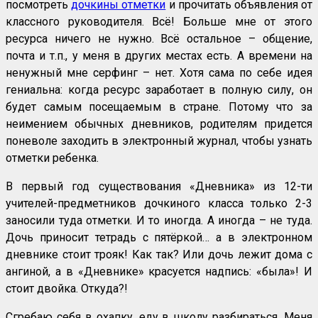
посмотреть
дочкины отметки
и прочитать объявления от
классного руководителя. Всё! Больше мне от этого
ресурса ничего не нужно. Всё остальное – общение,
почта и т.п., у меня в других местах есть. А времени на
ненужный мне серфинг – нет. Хотя сама по себе идея
гениальна: когда ресурс заработает в полную силу, он
будет самым посещаемым в стране. Потому что за
неимением обычных дневников, родителям придется
поневоле заходить в электронный журнал, чтобы узнать
отметки ребенка.
В первый год существования «Дневника» из 12-ти
учителей-предметников дочкиного класса только 2-3
заносили туда отметки. И то иногда. А иногда – не туда.
Дочь приносит тетрадь с пятёркой… а в электронном
дневнике стоит трояк! Как так? Или дочь лежит дома с
ангиной, а в «Дневнике» красуется надпись: «была»! И
стоит двойка. Откуда?!
Сгребаю себя в охапку, еду в школу разбираться. Меня