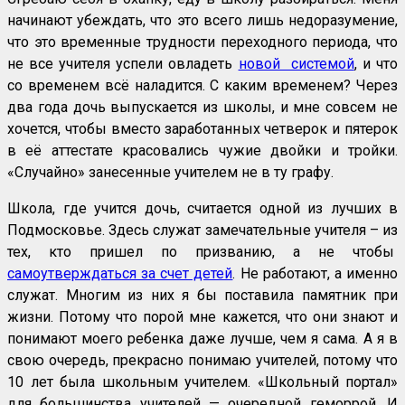
начинают убеждать, что это всего лишь недоразумение,
что это временные трудности переходного периода, что
не все учителя успели овладеть
новой системой
, и что
со временем всё наладится. С каким временем? Через
два года дочь выпускается из школы, и мне совсем не
хочется, чтобы вместо заработанных четверок и пятерок
в её аттестате красовались чужие двойки и тройки.
«Случайно» занесенные учителем не в ту графу.
Школа, где учится дочь, считается одной из лучших в
Подмосковье. Здесь служат замечательные учителя – из
тех, кто пришел по призванию, а не чтобы
самоутверждаться за счет детей
. Не работают, а именно
служат. Многим из них я бы поставила памятник при
жизни. Потому что порой мне кажется, что они знают и
понимают моего ребенка даже лучше, чем я сама. А я в
свою очередь, прекрасно понимаю учителей, потому что
10 лет была школьным учителем. «Школьный портал»
для большинства учителей — очередной геморрой. И