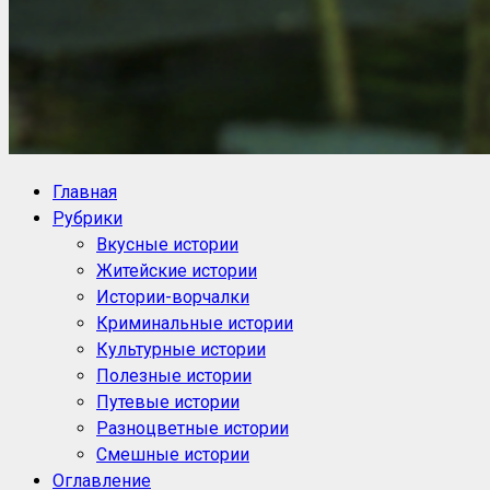
NoorySan.ru
Блог историй NoorySan
Главная
Рубрики
Вкусные истории
Житейские истории
Истории-ворчалки
Криминальные истории
Культурные истории
Полезные истории
Путевые истории
Разноцветные истории
Смешные истории
Оглавление