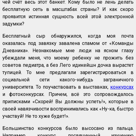
чей счёт весь этот банкет. Кому было не лень делать
бесплатную сеть в масштабах страны? И как скоро
проявится истинная сущность всей этой электронной
задумки?
Бесплатный сыр обнаружился, когда моя почта
оказалась под завязку завалена спамом от «Команды
Дневника». Незнакомые мне люди на ясном глазу
убеждали меня, что моему ребенку не прожить без
советов педиатра, а без Лего идикейшн дочка вырастет
тупицей. То мне предлагали зарегистрироваться в
социальной сети какого-нибудь заграничного
университета. То поучаствовать в выставках,
конкурсах
и фотоконкурсах. Причем, всё это сопровождалось
приписками «Скорей! Вы должны успеть!», которые в
своей навязчивости воспринимались как «Ну-ка, быстро
участвуй! Не то хуже будет!».
Большинство конкурсов было высосано из пальца.
Например, конкурс, посвященный изучению