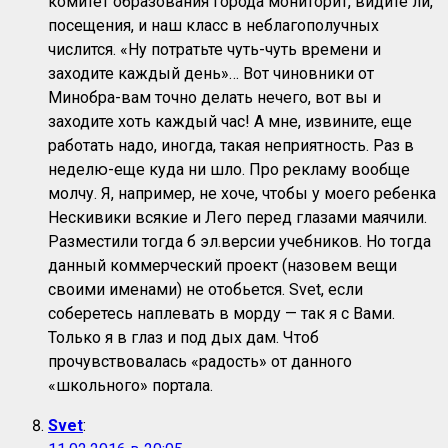
комитет образования города мониторит, видите ли,
посещения, и наш класс в неблагополучных
числится. «Ну потратьте чуть-чуть времени и
заходите каждый день»… Вот чиновники от
Минобра-вам точно делать нечего, вот вы и
заходите хоть каждый час! А мне, извините, еще
работать надо, иногда, такая неприятность. Раз в
неделю-еще куда ни шло. Про рекламу вообще
молчу. Я, например, не хоче, чтобы у моего ребенка
Нескивики всякие и Лего перед глазами маячили.
Разместили тогда б эл.версии учебников. Но тогда
данный коммерческий проект (назовем вещи
своими именами) не отобьется. Svet, если
соберетесь наплевать в морду — так я с Вами.
Только я в глаз и под дых дам. Чтоб
прочувствовалась «радость» от данного
«школьного» портала.
Svet
: