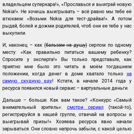
владельцем суперкара!», «Прославься и выиграй новую
Nokia!». Не хочешь выигрывать – всё равно мы тебе её
втюхаем: «Возьми Nokia для тест-драйва!». А потом
рыдай, болей и дожми родителей, чтоб они ее тебе у нас
выкупили.
И, наконец – как (
бальзам на душу)
серпом по одному
месту: «Как правильно питаться вашему ребенку?
Спросите у эксперта!» Вы только представьте, как
приятно мне было это читать в моём тогдашнем
положении, когда денег в доме хватало только
на
самую скудную еду
! Кстати, в начале 2014 года у
ресурса появился новый сервис – виртуальные деньги.
Дальше – больше. Как вам такое? «Конкурс «Самый
внимательный зритель»:
смотри сериал
(такой-то),
регистрируйся в нашей группе, отвечай на вопросы и
выигрывай призы!» Хозяева ресурса явно начали
зарываться. Они словно напрочь забыли, с какой целью