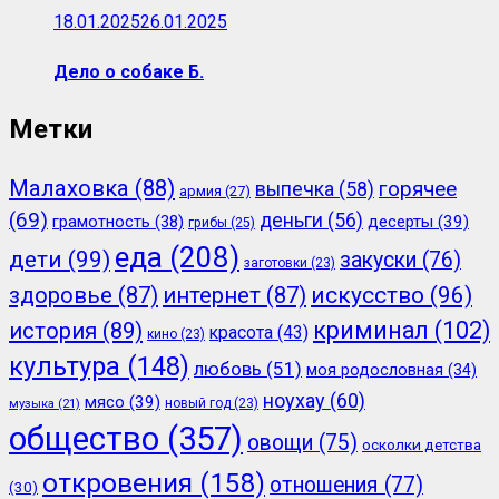
18.01.2025
26.01.2025
Дело о собаке Б.
Метки
Малаховка
(88)
горячее
выпечка
(58)
армия
(27)
(69)
деньги
(56)
грамотность
(38)
десерты
(39)
грибы
(25)
еда
(208)
дети
(99)
закуски
(76)
заготовки
(23)
здоровье
(87)
интернет
(87)
искусство
(96)
криминал
(102)
история
(89)
красота
(43)
кино
(23)
культура
(148)
любовь
(51)
моя родословная
(34)
ноухау
(60)
мясо
(39)
новый год
(23)
музыка
(21)
общество
(357)
овощи
(75)
осколки детства
откровения
(158)
отношения
(77)
(30)