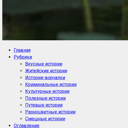
NoorySan.ru
Блог историй NoorySan
Главная
Рубрики
Вкусные истории
Житейские истории
Истории-ворчалки
Криминальные истории
Культурные истории
Полезные истории
Путевые истории
Разноцветные истории
Смешные истории
Оглавление