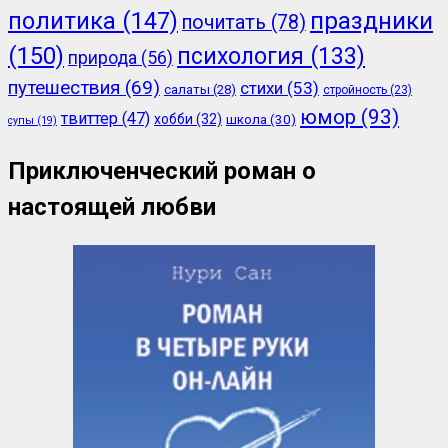
политика
(147)
праздники
почитать
(78)
(150)
психология
(133)
природа
(56)
путешествия
(69)
стихи
(53)
салаты
(28)
стройность
(23)
юмор
(93)
твиттер
(47)
хобби
(32)
школа
(30)
супы
(19)
Приключенческий роман о
настоящей любви