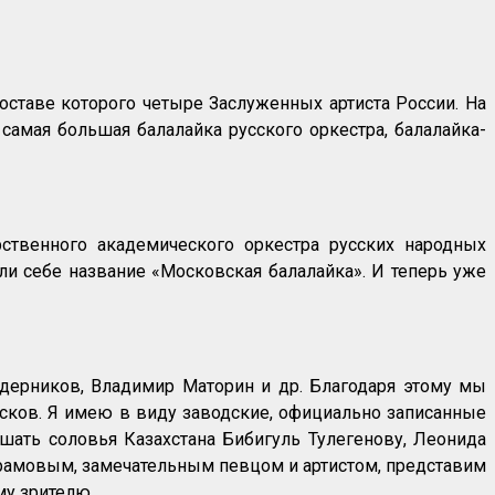
составе которого четыре Заслуженных артиста России. На
 самая большая балалайка русского оркестра, балалайка-
рственного академического оркестра русских народных
ли себе название «Московская балалайка». И теперь уже
едерников, Владимир Маторин и др. Благодаря этому мы
сков. Я имею в виду заводские, официально записанные
ышать соловья Казахстана Бибигуль Тулегенову, Леонида
брамовым, замечательным певцом и артистом, представим
му зрителю.