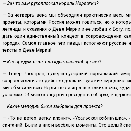
— За что вам рукоплескал король Норвегии?
— За четверть века мы объездили практически весь м
проекты, которыми Россия может годиться, но о котор
легенды и сказания о Деве Марии и её любви к Богу, п
дать один единственный концерт в сопровождении квар
городах. Самое главное, эти певцы исполняют русские 
тексты о Деве Марии!
— Кто придумал этот рождественский проект?
— Гейер Люстреп, суперпопулярный норвежский импрес
сопровождать это действо должны русские народные ин
мы объехали всю Норвегию и играли в таких краях, куда
условиях. Обычно концерты проходят в соборах, в церквях
— Какие мелодии были выбраны для проекта?
— «То не ветер ветку клонит», «Уральская рябинушка»,
скитаний! Были в них и весёлые моменты. Это целый спе