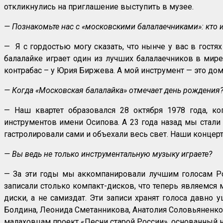
откликнулись на приглашение выступить в музее.
— Познакомьте нас с «московскими балалаечниками»: кто и
— Я с гордостью могу сказать, что нынче у вас в гостя
балалайке играет один из лучших балалаечников в мире 
контрабас – у Юрия Биржева. А мой инструмент — это дом
— Когда «Московская балалайка» отмечает день рождения
— Наш квартет образовался 28 октября 1978 года, ко
инструментов имени Осипова. А 23 года назад мы стали
гастролировали сами и объехали весь свет. Наши концерт
— Вы ведь не только инструментальную музыку играете?
— За эти годы мы аккомпанировали лучшим голосам Рос
записали столько компакт-дисков, что теперь являемс
диски, а не самиздат. Эти записи хранят голоса давно
Болдина, Леонида Сметанникова, Анатолия Соловьяненко
малаховцам проект «Песни старой России», основанный 