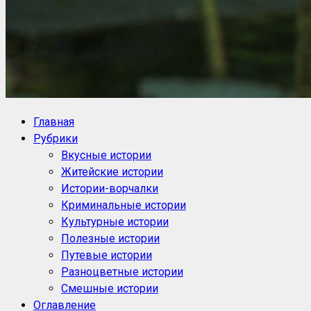
NoorySan.ru
Блог историй NoorySan
Главная
Рубрики
Вкусные истории
Житейские истории
Истории-ворчалки
Криминальные истории
Культурные истории
Полезные истории
Путевые истории
Разноцветные истории
Смешные истории
Оглавление