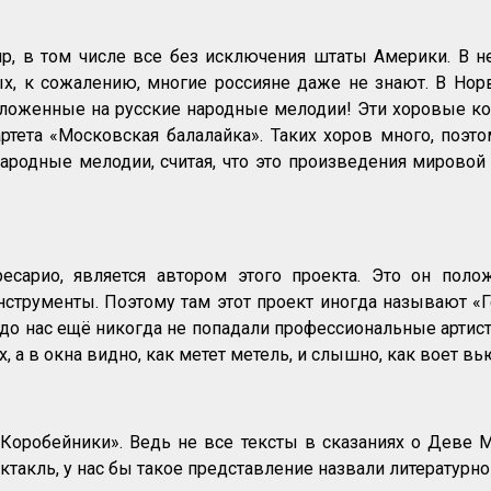
ир, в том числе все без исключения штаты Америки. В 
ых, к сожалению, многие россияне даже не знают. В Нор
оложенные на русские народные мелодии! Эти хоровые ко
тета «Московская балалайка». Таких хоров много, поэт
народные мелодии, считая, что это произведения мировой
арио, является автором этого проекта. Это он полож
струменты. Поэтому там этот проект иногда называют «Г
 до нас ещё никогда не попадали профессиональные артис
, а в окна видно, как метет метель, и слышно, как воет вь
 «Коробейники». Ведь не все тексты в сказаниях о Дев
ктакль, у нас бы такое представление назвали литератур