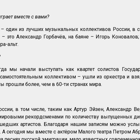
грает вместе с вами?
х – один из лучших музыкальных коллективов России, в 
– это Александр Горбачёв, на баяне – Игорь Коновалов;
ра-альт.
?
гда мы начали выступать как квартет солистов Госуда
 самостоятельным коллективом – ушли из оркестра и взя
ы прошли более, чем в 60-ти странах мира.
сии, в том числе, таким как Артур Эйзен, Александр В
я мировыми рекордсменами по количеству выпущенных ди
 ушедших артистов. Благодаря нашим записям можно усл
. А сегодня мы вместе с актёром Малого театра Петром А
на песнях русской эмиграции, мало известных современно