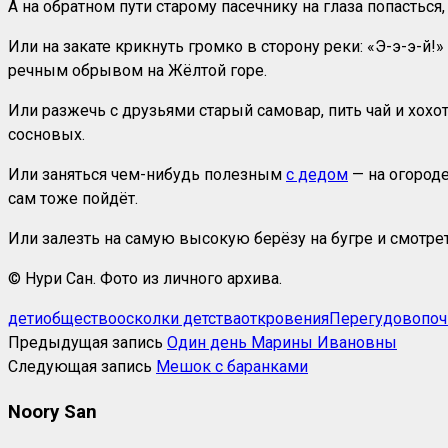
А на обратном пути старому пасечнику на глаза попасться
Или на закате крикнуть громко в сторону реки: «Э-э-э-й!» 
речным обрывом на Жёлтой горе.
Или разжечь с друзьями старый самовар, пить чай и хох
сосновых.
Или заняться чем-нибудь полезным
с дедом
— на огороде
сам тоже пойдёт.
Или залезть на самую высокую берёзу на бугре и смотреть
© Нури Сан. Фото из личного архива.
дети
общество
осколки детства
откровения
Перегудово
поч
Предыдущая запись
Один день Марины Ивановны
Следующая запись
Мешок с баранками
Noory San