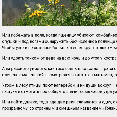
Или побежать в поле, когда пшеницу убирают, комбайнер
опушки и под ногами обнаружить бесчисленное полчище бел
Чтобы уже и не хотелось больше, а её вокруг столько – м
Или удрать тайком от деда на всю ночь и до утра у костр
А на рассвете увидеть, как тихо солнышко встаёт. Трава о
оленёнок маленький, засмотрелся на что-то, а мать мордо
Утром в лесу птицы поют наперебой, и ни души вокруг – 
пастуха и отметить про себя, что значит семь часов утра уж
Или пойти далеко, туда, где две реки сливаются в одну, 
прозрачному, со странным и смешным названием «ГрязнОе 