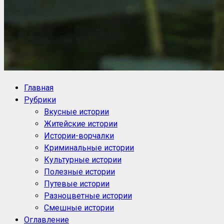
NoorySan.ru
Блог историй NoorySan
Главная
Рубрики
Вкусные истории
Житейские истории
Истории-ворчалки
Криминальные истории
Культурные истории
Полезные истории
Путевые истории
Разноцветные истории
Смешные истории
Оглавление