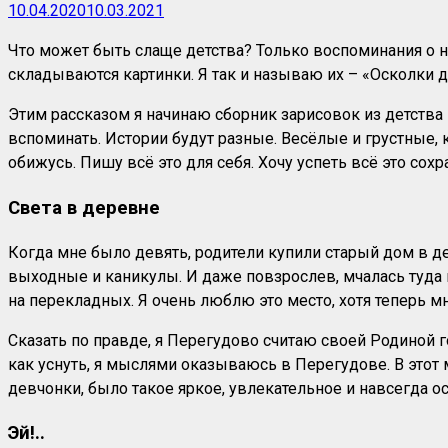
10.04.2020
10.03.2021
Что может быть слаще детства? Только воспоминания о нё
складываются картинки. Я так и называю их – «Осколки д
Этим рассказом я начинаю сборник зарисовок из детства 
вспоминать. Истории будут разные. Весёлые и грустные, 
обижусь. Пишу всё это для себя. Хочу успеть всё это сох
Света в деревне
Когда мне было девять, родители купили старый дом в д
выходные и каникулы. И даже повзрослев, мчалась туд
на перекладных. Я очень люблю это место, хотя теперь мн
Сказать по правде, я Перегудово считаю своей Родиной 
как уснуть, я мыслями оказываюсь в Перегудове. В этот м
девчонки, было такое яркое, увлекательное и навсегда о
Эй!..