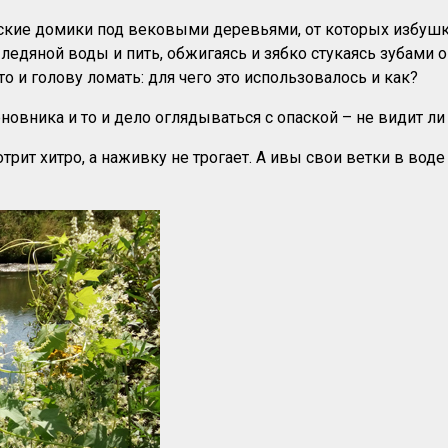
енские домики под вековыми деревьями, от которых избуш
едяной воды и пить, обжигаясь и зябко стукаясь зубами о 
то и голову ломать: для чего это использовалось и как?
новника и то и дело оглядываться с опаской – не видит ли 
рит хитро, а наживку не трогает. А ивы свои ветки в воде