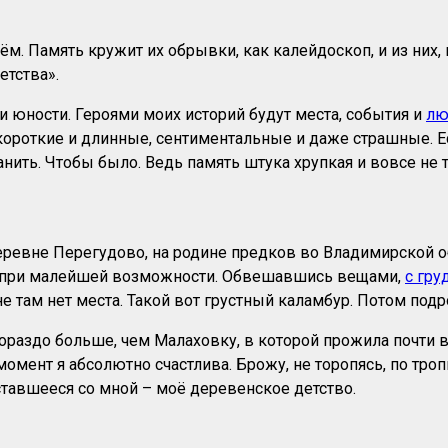
м. Память кружит их обрывки, как калейдоскоп, и из них
етства».
и юности. Героями моих историй будут места, события и
лю
короткие и длинные, сентиментальные и даже страшные. Есл
ранить. Чтобы было. Ведь память штука хрупкая и вовсе не 
еревне Перегудово, на родине предков во Владимирской об
а при малейшей возможности. Обвешавшись вещами,
с гр
е там нет места. Такой вот грустный каламбур. Потом подр
гораздо больше, чем Малаховку, в которой прожила почти 
омент я абсолютно счастлива. Брожу, не торопясь, по троп
ставшееся со мной – моё деревенское детство.