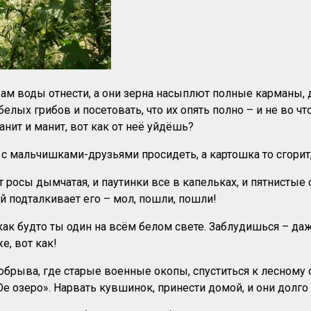
ам воды отнести, а они зерна насыплют полные карманы, 
ых грибов и посетовать, что их опять полно – и не во что
анит и манит, вот как от неё уйдёшь?
а с мальчишками-друзьями просидеть, а картошка то сгорит,
т росы дымчатая, и паутинки все в капельках, и пятнистые 
й подталкивает его – мол, пошли, пошли!
как будто ты один на всём белом свете. Заблудишься – да
е, вот как!
с обрыва, где старые военные окопы, спуститься к лесному 
озеро». Нарвать кувшинок, принести домой, и они долго б