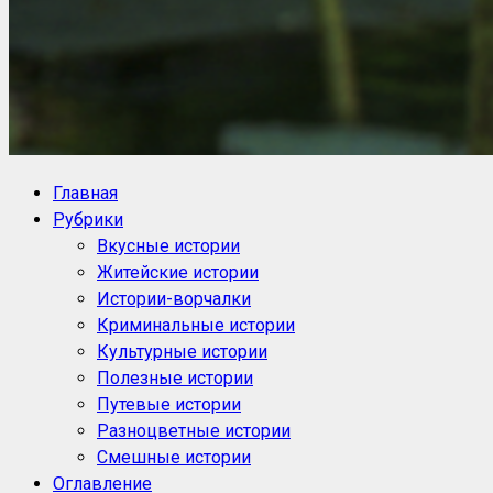
NoorySan.ru
Блог историй NoorySan
Главная
Рубрики
Вкусные истории
Житейские истории
Истории-ворчалки
Криминальные истории
Культурные истории
Полезные истории
Путевые истории
Разноцветные истории
Смешные истории
Оглавление