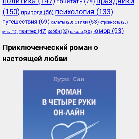
политика
(147)
праздники
почитать
(78)
(150)
психология
(133)
природа
(56)
путешествия
(69)
стихи
(53)
салаты
(28)
стройность
(23)
юмор
(93)
твиттер
(47)
хобби
(32)
школа
(30)
супы
(19)
Приключенческий роман о
настоящей любви