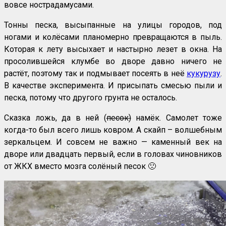
вовсе нострадамусами.
Тонны песка, высыпанные на улицы городов, под
ногами и колёсами планомерно превращаются в пыль.
Которая к лету высыхает и настырно лезет в окна. На
просолившейся клумбе во дворе давно ничего не
растёт, поэтому так и подмывает посеять в неё
кукурузу
.
В качестве эксперимента. И присыпать смесью пыли и
песка, потому что другого грунта не осталось.
Сказка ложь, да в ней (
песок)
намёк. Самолет тоже
когда-то был всего лишь ковром. А скайп – волшебным
зеркальцем. И совсем не важно — каменный век на
дворе или двадцать первый, если в головах чиновников
от ЖКХ вместо мозга солёный песок 🙁