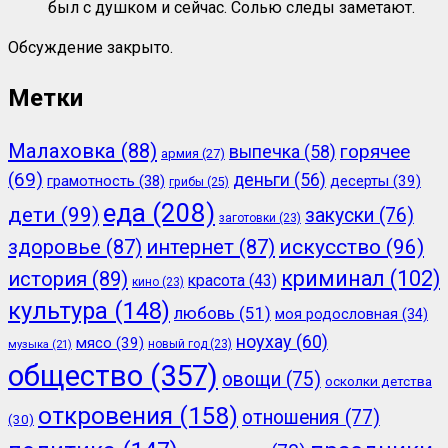
был с душком и сейчас. Солью следы заметают.
Обсуждение закрыто.
Метки
Малаховка
(88)
горячее
выпечка
(58)
армия
(27)
(69)
деньги
(56)
грамотность
(38)
десерты
(39)
грибы
(25)
еда
(208)
дети
(99)
закуски
(76)
заготовки
(23)
здоровье
(87)
интернет
(87)
искусство
(96)
криминал
(102)
история
(89)
красота
(43)
кино
(23)
культура
(148)
любовь
(51)
моя родословная
(34)
ноухау
(60)
мясо
(39)
новый год
(23)
музыка
(21)
общество
(357)
овощи
(75)
осколки детства
откровения
(158)
отношения
(77)
(30)