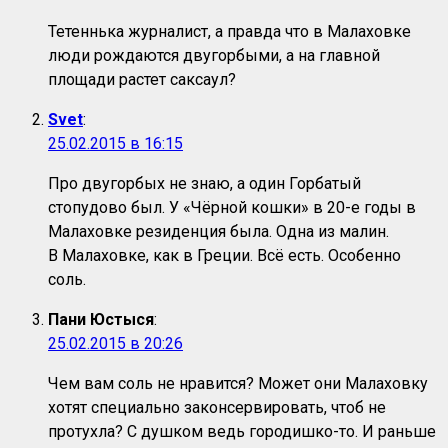
Тетеннька журналист, а правда что в Малаховке
люди рождаются двугорбыми, а на главной
площади растет саксаул?
Svet
:
25.02.2015 в 16:15
Про двугорбых не знаю, а один Горбатый
стопудово был. У «Чёрной кошки» в 20-е годы в
Малаховке резиденция была. Одна из малин.
В Малаховке, как в Греции. Всё есть. Особенно
соль.
Пани Юстыся
:
25.02.2015 в 20:26
Чем вам соль не нравится? Может они Малаховку
хотят специально законсервировать, чтоб не
протухла? С душком ведь городишко-то. И раньше