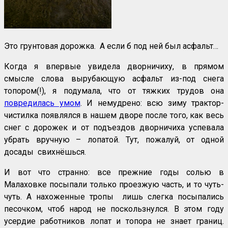
Это грунтовая дорожка. А если б под ней был асфальт…
Когда я впервые увидела дворничиху, в прямом
смысле слова вырубающую асфальт из-под снега
топором(!), я подумала, что от тяжких трудов она
повредилась умом
. И немудрено: всю зиму трактор-
чистилка появлялся в нашем дворе после того, как весь
снег с дорожек и от подъездов дворничиха успевала
убрать вручную – лопатой. Тут, пожалуй, от одной
досады свихнёшься.
И вот что странно: все прежние годы солью в
Малаховке посыпали только проезжую часть, и то чуть-
чуть. А нахоженные тропы лишь слегка посыпались
песочком, чтоб народ не поскользнулся. В этом году
усердие работников лопат и топора не знает границ.