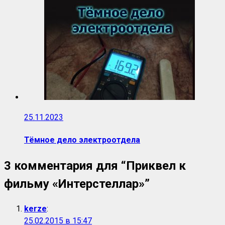
25.11.2023
Тёмное дело электроотдела
3 комментария для “
Приквел к
фильму «Интерстеллар»
”
kerze
:
25.02.2015 в 15:47