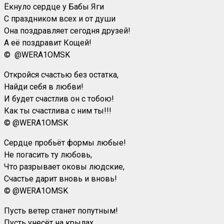
Ёкнуло сердце у Бабы Яги
С праздником всех и от души
Она поздравляет сегодня друзей!
А её поздравит Кощей!
©
@WERA1OMSK
Откройся счастью без остатка,
Найди себя в любви!
И будет счастлив он с тобою!
Как ты счастлива с ним ты!!!
©
@WERA1OMSK
Сердце пробьёт формы любые!
Не погасить ту любовь,
Что разрывает оковы людские,
Счастье дарит вновь и вновь!
©
@WERA1OMSK
Пусть ветер станет попутным!
Пусть унесёт на крылах…