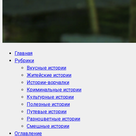
NoorySan.ru
Блог историй NoorySan
Главная
Рубрики
Вкусные истории
Житейские истории
Истории-ворчалки
Криминальные истории
Культурные истории
Полезные истории
Путевые истории
Разноцветные истории
Смешные истории
Оглавление