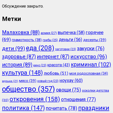
Обсуждение закрыто.
Метки
Малаховка
(88)
горячее
выпечка
(58)
армия
(27)
(69)
деньги
(56)
грамотность
(38)
десерты
(39)
грибы
(25)
еда
(208)
дети
(99)
закуски
(76)
заготовки
(23)
здоровье
(87)
интернет
(87)
искусство
(96)
криминал
(102)
история
(89)
красота
(43)
кино
(23)
культура
(148)
любовь
(51)
моя родословная
(34)
ноухау
(60)
мясо
(39)
новый год
(23)
музыка
(21)
общество
(357)
овощи
(75)
осколки детства
откровения
(158)
отношения
(77)
(30)
политика
(147)
праздники
почитать
(78)