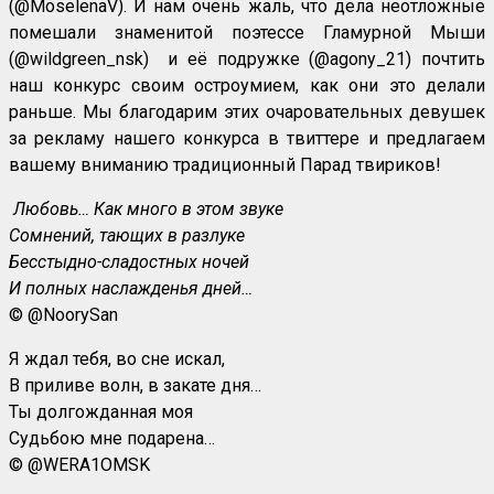
(@MoselenaV). И нам очень жаль, что дела неотложные
помешали знаменитой поэтессе Гламурной Мыши
(@wildgreen_nsk)
и её подружке (@
agony
_21) почтить
наш конкурс своим остроумием, как они это делали
раньше. Мы благодарим этих очаровательных девушек
за рекламу нашего конкурса в твиттере и предлагаем
вашему вниманию традиционный Парад твириков!
Любовь… Как много в этом звуке
Сомнений, тающих в разлуке
Бесстыдно-сладостных ночей
И полных наслажденья дней…
©
@NoorySan
Я ждал тебя, во сне искал,
В приливе волн, в закате дня…
Ты долгожданная моя
Судьбою мне подарена…
©
@WERA1OMSK