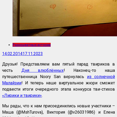
Разноцветные истории
14.02.2014
17.11.2023
Друзья! Представляем вам пятый парад твириков в
честь
Дня влюблённых
! Наконец-то наша
путешественница
Noory San
вернулась
из солнечной
Малайзии
! И теперь наше виртуальное жюри сможет
подвести итоги очередного этапа конкурса тви-стихов
«Лирики и твирики»
.
Мы рады, что к нам присоединились новые участники –
Маша (@
MshTurova
), Виктория (@v26031986) и Елена