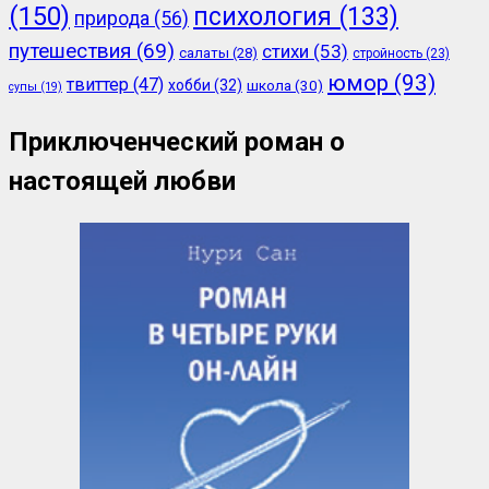
(150)
психология
(133)
природа
(56)
путешествия
(69)
стихи
(53)
салаты
(28)
стройность
(23)
юмор
(93)
твиттер
(47)
хобби
(32)
школа
(30)
супы
(19)
Приключенческий роман о
настоящей любви