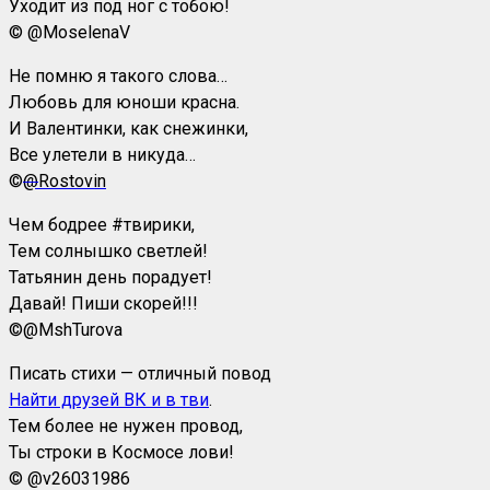
Уходит из под ног с тобою!
© @MoselenaV
Не помню я такого слова…
Любовь для юноши красна.
И Валентинки, как снежинки,
Все улетели в никуда…
©
@
Rostovin
Чем бодрее #твирики,
Тем солнышко светлей!
Татьянин день порадует!
Давай! Пиши скорей!!!
©
@MshTurova
Писать стихи — отличный повод
Найти друзей ВК и в тви
.
Тем более не нужен провод,
Ты строки в Космосе лови!
© @v26031986