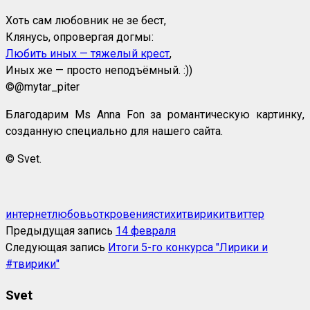
Хоть сам любовник не зе бест,
Клянусь, опровергая догмы:
Любить иных — тяжелый крест
,
Иных же — просто неподъёмный. :))
©
@mytar_piter
Благодарим Ms Anna Fon за романтическую картинку,
созданную специально для нашего сайта.
© Svet.
интернет
любовь
откровения
стихи
твирики
твиттер
Предыдущая запись
14 февраля
Следующая запись
Итоги 5-го конкурса "Лирики и
#твирики"
Svet