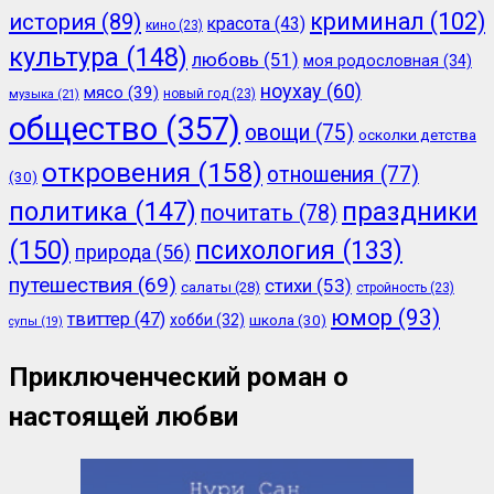
криминал
(102)
история
(89)
красота
(43)
кино
(23)
культура
(148)
любовь
(51)
моя родословная
(34)
ноухау
(60)
мясо
(39)
новый год
(23)
музыка
(21)
общество
(357)
овощи
(75)
осколки детства
откровения
(158)
отношения
(77)
(30)
политика
(147)
праздники
почитать
(78)
(150)
психология
(133)
природа
(56)
путешествия
(69)
стихи
(53)
салаты
(28)
стройность
(23)
юмор
(93)
твиттер
(47)
хобби
(32)
школа
(30)
супы
(19)
Приключенческий роман о
настоящей любви