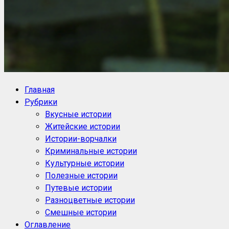
NoorySan.ru
Блог историй NoorySan
Главная
Рубрики
Вкусные истории
Житейские истории
Истории-ворчалки
Криминальные истории
Культурные истории
Полезные истории
Путевые истории
Разноцветные истории
Смешные истории
Оглавление