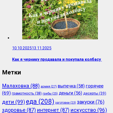
10.10.2025
13.11.2025
Как я чернику продавала и покупала колбасу
Метки
Малаховка
(88)
горячее
выпечка
(58)
армия
(27)
(69)
деньги
(56)
грамотность
(38)
десерты
(39)
грибы
(25)
еда
(208)
дети
(99)
закуски
(76)
заготовки
(23)
здоровье
(87)
интернет
(87)
искусство
(96)