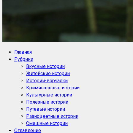
NoorySan.ru
Блог историй NoorySan
Главная
Рубрики
Вкусные истории
Житейские истории
Истории-ворчалки
Криминальные истории
Культурные истории
Полезные истории
Путевые истории
Разноцветные истории
Смешные истории
Оглавление