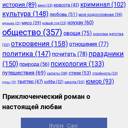
криминал
(102)
история
(89)
красота
(43)
кино
(23)
культура
(148)
любовь
(51)
моя родословная
(34)
ноухау
(60)
мясо
(39)
новый год
(23)
музыка
(21)
общество
(357)
овощи
(75)
осколки детства
откровения
(158)
отношения
(77)
(30)
политика
(147)
праздники
почитать
(78)
(150)
психология
(133)
природа
(56)
путешествия
(69)
стихи
(53)
салаты
(28)
стройность
(23)
юмор
(93)
твиттер
(47)
хобби
(32)
школа
(30)
супы
(19)
Приключенческий роман о
настоящей любви