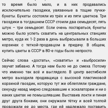
то время было мало, и в них продавались
исключительно гвоздики, увязанные в тощие пучки-
букеты. Букеты состояли из трёх и из пяти цветков. Три
гвоздики в тогдашнем СССР стоили два семьдесят, пять
штук – три семьдесят. Если очень постараться, букеты
можно было успеть схватить на центральных станциях
метро, куда их 1-2 раза в день выбрасывали в больших
корзинах с теткой-продавцом в придачу. В общем,
купить цветы в СССР в 80-е годы было непросто.
Сейчас слова «достать», «схватить» и «выбросили»
звучат забавно. А тогда нам было не до смеха. Потому
что именно так всё и выглядело. В центр вестибюля
метро выходила продавщица с высокой пластиковой
корзиной гвоздик, которую тут же облепляли граждане,
секунду назад мирно следовавшие к эскалаторам и ни о
каких цветах не помышлявшие. Выставив локти и пиная
друг друга боками, они окружали тётку и всей толпой
провожали ее до места, где ей надлежало поставить