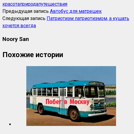
красота
природа
путешествия
Предыдущая запись
Автобус для матрешек
Следующая запись
Патриотизм патриотизмом, а кушать
хочется всегда
Noory San
Похожие истории