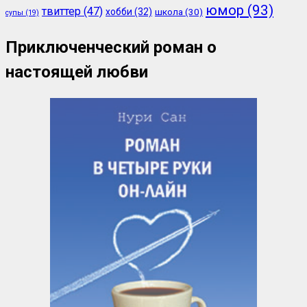
юмор
(93)
твиттер
(47)
хобби
(32)
школа
(30)
супы
(19)
Приключенческий роман о
настоящей любви