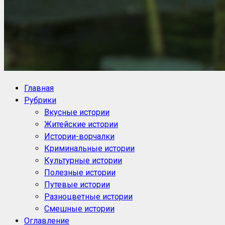
NoorySan.ru
Блог историй NoorySan
Главная
Рубрики
Вкусные истории
Житейские истории
Истории-ворчалки
Криминальные истории
Культурные истории
Полезные истории
Путевые истории
Разноцветные истории
Смешные истории
Оглавление