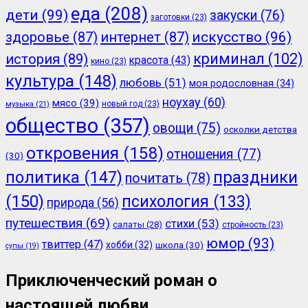
еда
(208)
дети
(99)
закуски
(76)
заготовки
(23)
здоровье
(87)
интернет
(87)
искусство
(96)
криминал
(102)
история
(89)
красота
(43)
кино
(23)
культура
(148)
любовь
(51)
моя родословная
(34)
ноухау
(60)
мясо
(39)
новый год
(23)
музыка
(21)
общество
(357)
овощи
(75)
осколки детства
откровения
(158)
отношения
(77)
(30)
политика
(147)
праздники
почитать
(78)
(150)
психология
(133)
природа
(56)
путешествия
(69)
стихи
(53)
салаты
(28)
стройность
(23)
юмор
(93)
твиттер
(47)
хобби
(32)
школа
(30)
супы
(19)
Приключенческий роман о
настоящей любви