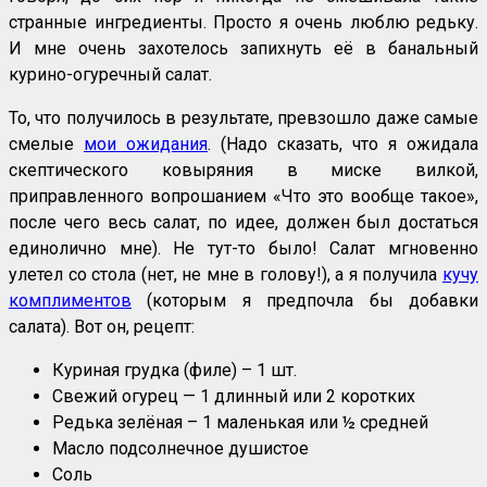
странные ингредиенты. Просто я очень люблю редьку.
И мне очень захотелось запихнуть её в банальный
курино-огуречный салат.
То, что получилось в результате, превзошло даже самые
смелые
мои ожидания
. (Надо сказать, что я ожидала
скептического ковыряния в миске вилкой,
приправленного вопрошанием «Что это вообще такое»,
после чего весь салат, по идее, должен был достаться
единолично мне). Не тут-то было! Салат мгновенно
улетел со стола (нет, не мне в голову!), а я получила
кучу
комплиментов
(которым я предпочла бы добавки
салата). Вот он, рецепт:
Куриная грудка (филе) – 1 шт.
Свежий огурец — 1 длинный или 2 коротких
Редька зелёная – 1 маленькая или ½ средней
Масло подсолнечное душистое
Соль