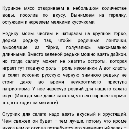
Куриное мясо отвариваем в небольшом количестве
воды, посолив по вкусу. Вынимаем на тарелку,
остужаем и нарезаем мелкими кусочками.
Редьку моем, чистим и натираем на крупной тёрке,
держа редьку так, чтобы редечные ленточки,
выходящие из тёрки, получались максимально
длинными. Вместо зеленой редьки можно взять дайкон,
но тогда салату может не хватить остроты, которая
играет тут главную роль – роль изюминки. А вот класть
в салат исконно русскую чёрную зимнюю редьку не
стоит даже во время неукротимого приступа
патриотизма. У нее чересчур резкий для нашего салата
вкус. (Иногда мне даже кажется, что ею заранее кормят
тех, кто ходит на митинги).
Огурчик для салата надо взять вкусный и хрустящий.
Чем свежее он будет – тем лучше, потому что кроме
вкуса нам от огурца потребуется его знаменитый запах –