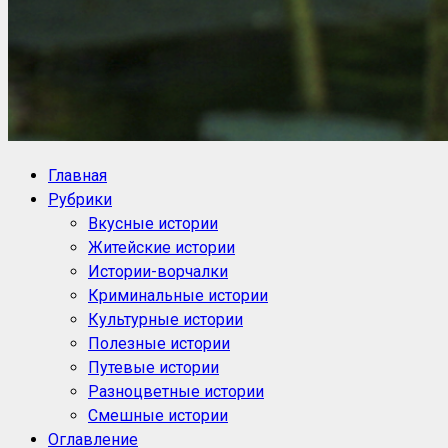
NoorySan.ru
Блог историй NoorySan
Главная
Рубрики
Вкусные истории
Житейские истории
Истории-ворчалки
Криминальные истории
Культурные истории
Полезные истории
Путевые истории
Разноцветные истории
Смешные истории
Оглавление