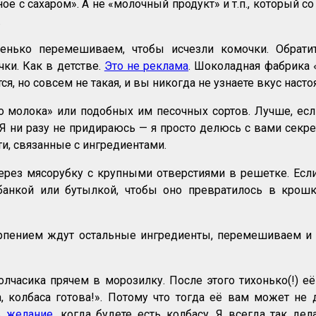
е с сахаром». А не «молочный продукт» и т.п., который со
.
енько перемешиваем, чтобы исчезли комочки. Обрат
ки. Как в детстве.
Это не реклама
. Шоколадная фабрика 
ся, но совсем не такая, и вы никогда не узнаете вкус нас
 молока» или подобных им песочных сортов. Лучше, если
 Я ни разу не придираюсь — я просто делюсь с вами сек
ти, связанные с ингредиентами.
рез мясорубку с крупными отверстиями в решетке. Если 
 банкой или бутылкой, чтобы оно превратилось в крошк
ерпением ждут остальные ингредиенты, перемешиваем и
лчасика прячем в морозилку. После этого тихонько(!) её
 колбаса готова!». Потому что тогда её вам может не д
ь желание
, когда будете есть колбасу. Я всегда так де