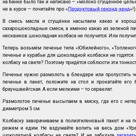
на банке было так и написано – «молоко сгущенное цельно
не в курсе — почитайте про «
Продуктовый секонд-хенд
«!)
В смесь масла и сгущёнки насыпаем какао и хорош
сахарошоколадные смеси, а именно какао из зеленой пач
несквиков шоколадная колбаса не получится. Или получит
Теперь возьмём печенье типа «Юбилейного», «Топленого
печенье и курабье для шоколадной колбаски не годятся.
колбасу на свете? Поэтому придётся соблюсти эти тонкос
Печенье нужно размолоть в блендере или пропустить че
печенье в пакет, положите на стол и прокатайте его
брауншвейгская. А если мелкими – то сервелат.
Размолотое печенье высыпаем в миску, где его с нет
диаметром 5 см.
Колбаску заворачиваем в полиэтиленовый пакет и на по
режем и едим. Не вздумайте вопить на весь дом «Ура,
шоколадной колбасы на свете? И не забудьте
загадат