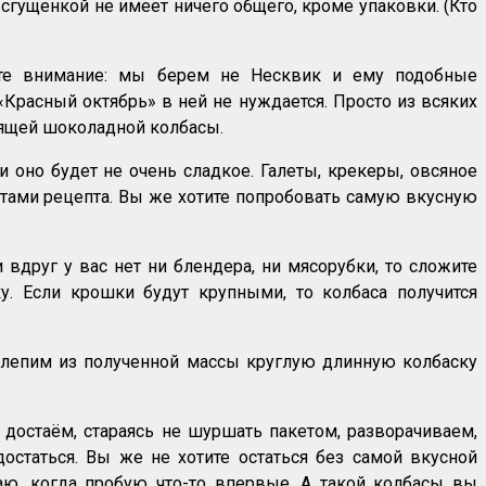
 сгущенкой не имеет ничего общего, кроме упаковки. (Кто
ите внимание: мы берем не Несквик и ему подобные
«Красный октябрь» в ней не нуждается. Просто из всяких
тоящей шоколадной колбасы.
 оно будет не очень сладкое. Галеты, крекеры, овсяное
ретами рецепта. Вы же хотите попробовать самую вкусную
вдруг у вас нет ни блендера, ни мясорубки, то сложите
у. Если крошки будут крупными, то колбаса получится
 лепим из полученной массы круглую длинную колбаску
 достаём, стараясь не шуршать пакетом, разворачиваем,
остаться. Вы же не хотите остаться без самой вкусной
лаю, когда пробую что-то впервые. А такой колбасы вы