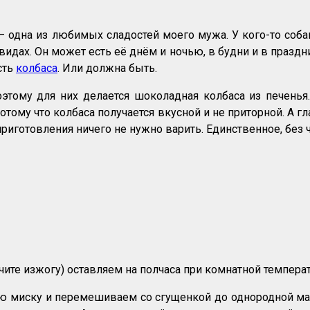
 одна из любимых сладостей моего мужа. У кого-то соба
идах. Он может есть её днём и ночью, в будни и в праздни
сть
колбаса
. Или должна быть.
оэтому для них делается шоколадная колбаса из печень
отому что колбаса получается вкусной и не приторной. А 
приготовления ничего не нужно варить. Единственное, без 
чите изжогу) оставляем на полчаса при комнатной температ
ую миску и перемешиваем со сгущенкой до однородной ма