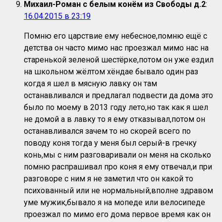
Михаил-Роман с белым конём из Свободы д.2
:
16.04.2015 в 23:19
Помню его царствие ему небесное,помню ещё с
детства он часто мимо нас проезжал мимо нас на
старенькой зеленой шестёрке,потом он уже ездил
на школьном жёлтом хёндае бывало один раз
когда я шел в мясную лавку он там
останавливался и предлагал подвести да дома это
было по моему в 2013 году лето,но так как я шел
не домой а в лавку то я ему отказывал,потом он
останавливался зачем то но скорей всего по
поводу коня тогда у меня был серый-в гречку
конь,мы с ним разговаривали он меня на сколько
помню распрашивал про коня я ему отвечал,и при
разговоре с ним я не заметил что он какой то
психованный или не нормальный,вполне здравом
уме мужик,бывало я на мопеде или велосипеде
проезжал по мимо его дома первое время как он