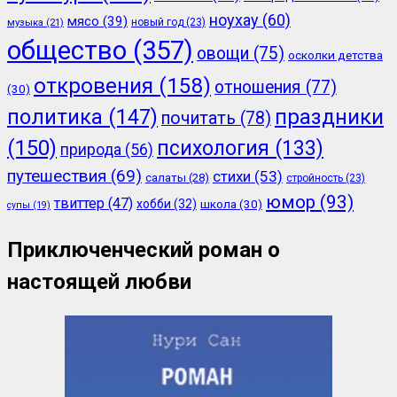
ноухау
(60)
мясо
(39)
новый год
(23)
музыка
(21)
общество
(357)
овощи
(75)
осколки детства
откровения
(158)
отношения
(77)
(30)
политика
(147)
праздники
почитать
(78)
(150)
психология
(133)
природа
(56)
путешествия
(69)
стихи
(53)
салаты
(28)
стройность
(23)
юмор
(93)
твиттер
(47)
хобби
(32)
школа
(30)
супы
(19)
Приключенческий роман о
настоящей любви