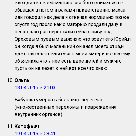
выходил к своей машине особого внимания не
обращал а потом и раками приветственно махал
или говорил как дела я отвечал нормально,позже
спустя год после как с матерью продали дачу и
несколько раз переехали,сейчас живу под
Ореховым-зуевым выясняю что зовут его Юрий,и
он когда я был маленький он знал моего отца,и
даже пытался свататься к моей матери но она ему
объяснила что у неё есть двое детей и муж,что
пусть он не лезет к ней,вот всё что знаю.
Ольга
:
18.04.2015 в 21:03
Бабушка умерла в больнице через час
(множественные переломы и повреждения
внутренних органов).
Котофеич
:
19.04.2015 в 08:41