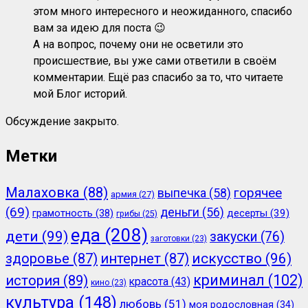
этом много интересного и неожиданного, спасибо
вам за идею для поста 😉
А на вопрос, почему они не осветили это
происшествие, вы уже сами ответили в своём
комментарии. Ещё раз спасибо за то, что читаете
мой Блог историй.
Обсуждение закрыто.
Метки
Малаховка
(88)
горячее
выпечка
(58)
армия
(27)
(69)
деньги
(56)
грамотность
(38)
десерты
(39)
грибы
(25)
еда
(208)
дети
(99)
закуски
(76)
заготовки
(23)
здоровье
(87)
интернет
(87)
искусство
(96)
криминал
(102)
история
(89)
красота
(43)
кино
(23)
культура
(148)
любовь
(51)
моя родословная
(34)