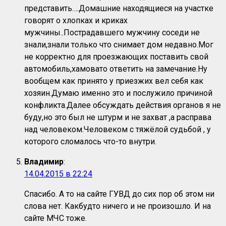
представить….Домашние находящиеся на участке
говорят о хлопках и криках
мужчины..Пострадавшего мужчину соседи не
знали,знали только что снимает дом недавно.Мог
не корректно для проезжающих поставить свой
автомобиль,хамовато ответить на замечание.Ну
вообщем как принято у приезжих вел себя как
хозяин.Думаю именно это и послужило причиной
конфликта.Далее обсуждать действия органов я не
буду,но это был не штурм и не захват ,а расправа
над человеком.Человеком с тяжёлой судьбой , у
которого сломалось что-то внутри.
Владимир
:
14.04.2015 в 22:24
Спасибо. А то на сайте ГУВД до сих пор об этом ни
слова нет. Какбудто ничего и не произошло. И на
сайте МЧС тоже.