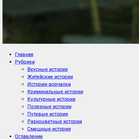
NoorySan.ru
Блог историй NoorySan
Главная
Рубрики
Вкусные истории
Житейские истории
Истории-ворчалки
Криминальные истории
Культурные истории
Полезные истории
Путевые истории
Разноцветные истории
Смешные истории
Оглавление