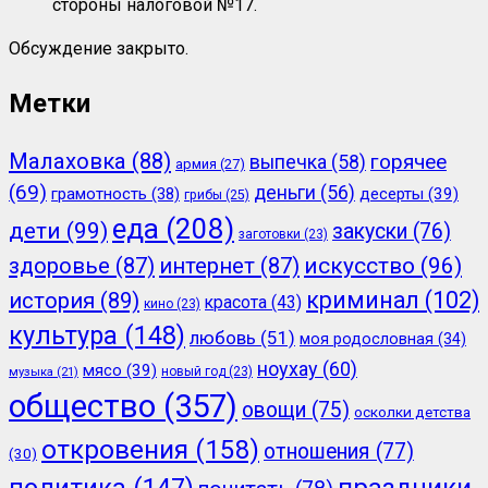
стороны налоговой №17.
Обсуждение закрыто.
Метки
Малаховка
(88)
горячее
выпечка
(58)
армия
(27)
(69)
деньги
(56)
грамотность
(38)
десерты
(39)
грибы
(25)
еда
(208)
дети
(99)
закуски
(76)
заготовки
(23)
здоровье
(87)
интернет
(87)
искусство
(96)
криминал
(102)
история
(89)
красота
(43)
кино
(23)
культура
(148)
любовь
(51)
моя родословная
(34)
ноухау
(60)
мясо
(39)
новый год
(23)
музыка
(21)
общество
(357)
овощи
(75)
осколки детства
откровения
(158)
отношения
(77)
(30)
политика
(147)
праздники