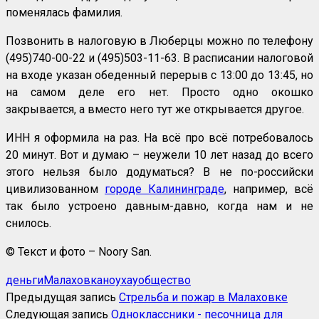
поменялась фамилия.
Позвонить в налоговую в Люберцы можно по телефону
(495)740-00-22 и (495)503-11-63. В расписании налоговой
на входе указан обеденный перерыв с 13:00 до 13:45, но
на самом деле его нет. Просто одно окошко
закрывается, а вместо него тут же открывается другое.
ИНН я оформила на раз. На всё про всё потребовалось
20 минут. Вот и думаю – неужели 10 лет назад до всего
этого нельзя было додуматься? В не по-российски
цивилизованном
городе Калининграде
, например, всё
так было устроено давным-давно, когда нам и не
снилось.
© Текст и фото – Noory San.
деньги
Малаховка
ноухау
общество
Предыдущая запись
Стрельба и пожар в Малаховке
Следующая запись
Одноклассники - песочница для