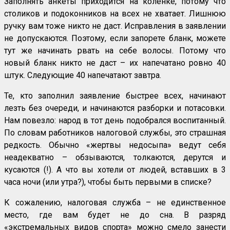
Заполнять анкеты приходится на коленке, потому что
столиков и подоконников на всех не хватает. Лишнюю
ручку вам тоже никто не даст. Исправления в заявлении
не допускаются. Поэтому, если запорете бланк, можете
тут же начинать рвать на себе волосы. Потому что
новый бланк никто не даст – их напечатано ровно 40
штук. Следующие 40 напечатают завтра.
Те, кто заполнил заявление быстрее всех, начинают
лезть без очереди, и начинаются разборки и потасовки.
Нам повезло: народ в тот день подобрался воспитанный.
По словам работников налоговой службы, это страшная
редкость. Обычно «жертвы недосыпа» ведут себя
неадекватно – обзываются, толкаются, дерутся и
кусаются (!). А что вы хотели от людей, вставших в 3
часа ночи (или утра?), чтобы быть первыми в списке?
К сожалению, налоговая служба – не единственное
место, где вам будет не до сна. В разряд
«экстремальных видов спорта» можно смело занести