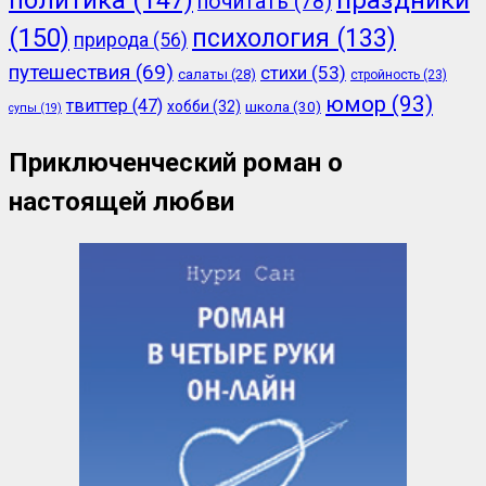
почитать
(78)
(150)
психология
(133)
природа
(56)
путешествия
(69)
стихи
(53)
салаты
(28)
стройность
(23)
юмор
(93)
твиттер
(47)
хобби
(32)
школа
(30)
супы
(19)
Приключенческий роман о
настоящей любви