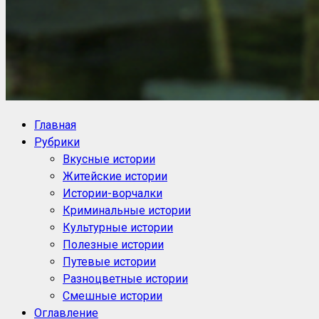
NoorySan.ru
Блог историй NoorySan
Главная
Рубрики
Вкусные истории
Житейские истории
Истории-ворчалки
Криминальные истории
Культурные истории
Полезные истории
Путевые истории
Разноцветные истории
Смешные истории
Оглавление