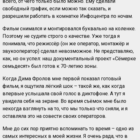
всего, от чего только было можно. Ему сделали
свободный график, если можно так сказать, и
разрешили работать в комнатке Инфоцентра по ночам.
Фильм снимался и монтировался буквально на коленке.
Поэтому не судите строго о качестве. Уже тогда я
понимала, что режиссёр (он же оператор, монтажёр и
звукооператор) сделал невозможное. Не представляю,
как, но он успел: наш документальный проект «Сёмерке
семьдесят» был готов к 70-летию зоны.
Когда Дима Фролов мне первой показал готовый
фильм, я ощутила лёгкий шок – такой же, как когда
впервые услышала свой голос в диктофоне. А тут я
увидела себя на экране. Во время съёмок мне было
некогда взглянуть на то, что мы только что сняли, и я
оставляла это на совести своих операторов.
Мне до сих пор приятно вспоминать то время – одно из
самых интересных в моей жизни. Я очень рада, что в