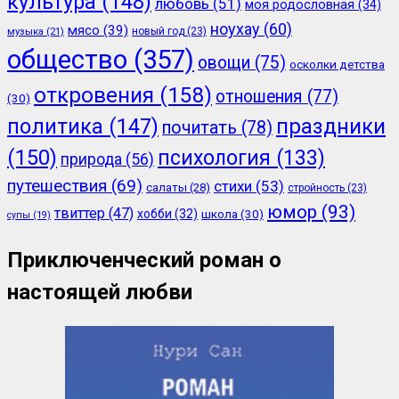
культура
(148)
любовь
(51)
моя родословная
(34)
ноухау
(60)
мясо
(39)
новый год
(23)
музыка
(21)
общество
(357)
овощи
(75)
осколки детства
откровения
(158)
отношения
(77)
(30)
политика
(147)
праздники
почитать
(78)
(150)
психология
(133)
природа
(56)
путешествия
(69)
стихи
(53)
салаты
(28)
стройность
(23)
юмор
(93)
твиттер
(47)
хобби
(32)
школа
(30)
супы
(19)
Приключенческий роман о
настоящей любви