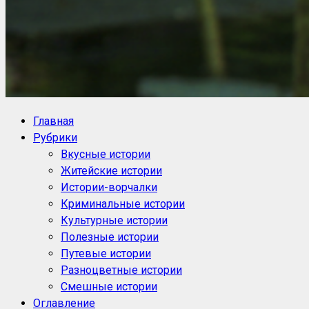
NoorySan.ru
Блог историй NoorySan
Главная
Рубрики
Вкусные истории
Житейские истории
Истории-ворчалки
Криминальные истории
Культурные истории
Полезные истории
Путевые истории
Разноцветные истории
Смешные истории
Оглавление