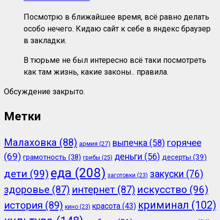
Посмотрю в ближайшее время, всё равно делать
особо нечего. Кидаю сайт к себе в яндекс браузер
в закладки.
В тюрьме не был интересно всё таки посмотреть
как там жизнь, какие законы.. правила.
Обсуждение закрыто.
Метки
Малаховка
(88)
горячее
выпечка
(58)
армия
(27)
(69)
деньги
(56)
грамотность
(38)
десерты
(39)
грибы
(25)
еда
(208)
дети
(99)
закуски
(76)
заготовки
(23)
здоровье
(87)
интернет
(87)
искусство
(96)
криминал
(102)
история
(89)
красота
(43)
кино
(23)