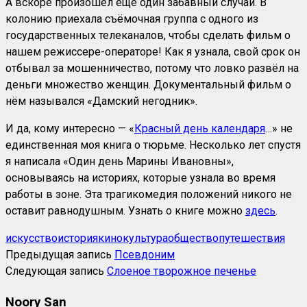
А вскоре произошел ещё один забавный случай. В
колонию приехала съёмочная группа с одного из
государственных телеканалов, чтобы сделать фильм о
нашем режиссере-операторе! Как я узнала, свой срок он
отбывал за мошенничество, потому что ловко развёл на
деньги множество женщин. Документальный фильм о
нём назывался «Дамский негодник».
И да, кому интересно — «
Красный день календаря
…» не
единственная моя книга о тюрьме. Несколько лет спустя
я написала «Один день Марины Ивановны»,
основываясь на историях, которые узнала во время
работы в зоне. Эта трагикомедия положений никого не
оставит равнодушным. Узнать о книге можно
здесь
.
искусство
история
кино
культура
общество
путешествия
Предыдущая запись
Псевдоним
Следующая запись
Слоеное творожное печенье
Noory San