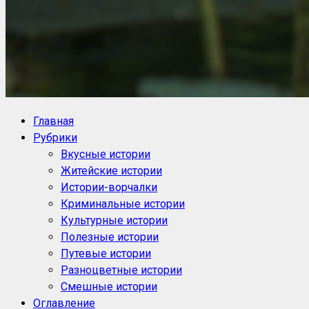
NoorySan.ru
Блог историй NoorySan
Главная
Рубрики
Вкусные истории
Житейские истории
Истории-ворчалки
Криминальные истории
Культурные истории
Полезные истории
Путевые истории
Разноцветные истории
Смешные истории
Оглавление