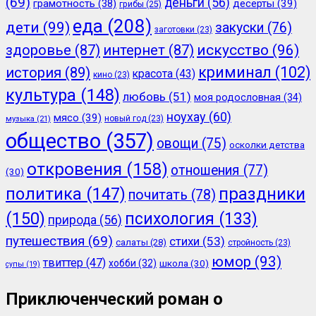
(69)
деньги
(56)
грамотность
(38)
десерты
(39)
грибы
(25)
еда
(208)
дети
(99)
закуски
(76)
заготовки
(23)
здоровье
(87)
интернет
(87)
искусство
(96)
криминал
(102)
история
(89)
красота
(43)
кино
(23)
культура
(148)
любовь
(51)
моя родословная
(34)
ноухау
(60)
мясо
(39)
новый год
(23)
музыка
(21)
общество
(357)
овощи
(75)
осколки детства
откровения
(158)
отношения
(77)
(30)
политика
(147)
праздники
почитать
(78)
(150)
психология
(133)
природа
(56)
путешествия
(69)
стихи
(53)
салаты
(28)
стройность
(23)
юмор
(93)
твиттер
(47)
хобби
(32)
школа
(30)
супы
(19)
Приключенческий роман о