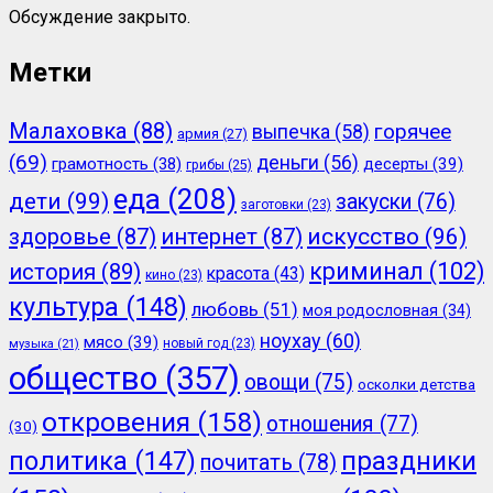
Обсуждение закрыто.
Метки
Малаховка
(88)
горячее
выпечка
(58)
армия
(27)
(69)
деньги
(56)
грамотность
(38)
десерты
(39)
грибы
(25)
еда
(208)
дети
(99)
закуски
(76)
заготовки
(23)
здоровье
(87)
интернет
(87)
искусство
(96)
криминал
(102)
история
(89)
красота
(43)
кино
(23)
культура
(148)
любовь
(51)
моя родословная
(34)
ноухау
(60)
мясо
(39)
новый год
(23)
музыка
(21)
общество
(357)
овощи
(75)
осколки детства
откровения
(158)
отношения
(77)
(30)
политика
(147)
праздники
почитать
(78)