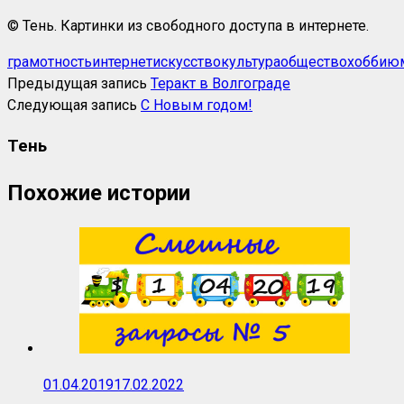
© Тень. Картинки из свободного доступа в интернете.
грамотность
интернет
искусство
культура
общество
хобби
ю
Предыдущая запись
Теракт в Волгограде
Следующая запись
С Новым годом!
Тень
Похожие истории
01.04.2019
17.02.2022