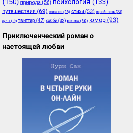
(150)
психология
(133)
природа
(56)
путешествия
(69)
стихи
(53)
салаты
(28)
стройность
(23)
юмор
(93)
твиттер
(47)
хобби
(32)
школа
(30)
супы
(19)
Приключенческий роман о
настоящей любви