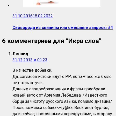
31.10.2016
15.02.2022
Сковорода из свинины или смешные запросы #4
6 комментариев для “
Икра слов
”
Леонид
:
31.12.2013 в 01:23
В качестве добавки.
Да, согласен истоки идут с РР, но там все же было
не столь жгуче.
Данные словообразования и фразы приобрели
новый виток от Артемия Лебедева. /Известного
борца за чистоту русского языка, помимо дизайна/
После комикса собака-><y@ка. Весь инет бурлил,
да и сейчас, постоянными перекрутками, в сторону