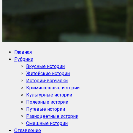
NoorySan.ru
Блог историй NoorySan
Главная
Рубрики
Вкусные истории
Житейские истории
Истории-ворчалки
Криминальные истории
Культурные истории
Полезные истории
Путевые истории
Разноцветные истории
Смешные истории
Оглавление