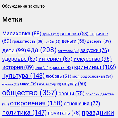
Обсуждение закрыто.
Метки
Малаховка
(88)
горячее
выпечка
(58)
армия
(27)
(69)
деньги
(56)
грамотность
(38)
десерты
(39)
грибы
(25)
еда
(208)
дети
(99)
закуски
(76)
заготовки
(23)
здоровье
(87)
интернет
(87)
искусство
(96)
криминал
(102)
история
(89)
красота
(43)
кино
(23)
культура
(148)
любовь
(51)
моя родословная
(34)
ноухау
(60)
мясо
(39)
новый год
(23)
музыка
(21)
общество
(357)
овощи
(75)
осколки детства
откровения
(158)
отношения
(77)
(30)
политика
(147)
праздники
почитать
(78)