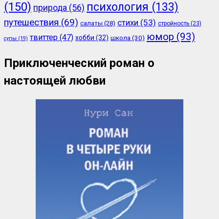
(150)
психология
(133)
природа
(56)
путешествия
(69)
стихи
(53)
салаты
(28)
стройность
(23)
юмор
(93)
твиттер
(47)
хобби
(32)
школа
(30)
супы
(19)
Приключенческий роман о
настоящей любви