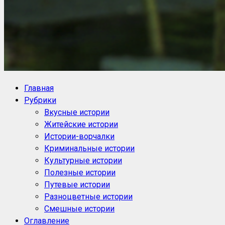
NoorySan.ru
Блог историй NoorySan
Главная
Рубрики
Вкусные истории
Житейские истории
Истории-ворчалки
Криминальные истории
Культурные истории
Полезные истории
Путевые истории
Разноцветные истории
Смешные истории
Оглавление