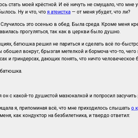
сь стать моей крёстной. И её ничуть не смущало, что мне у
ылось. Ну и что, что
я атеистка
— от меня убудет, что ли?
лучилось это осенью в обед. Была среда. Кроме меня кре
авилась прогуляться, так как в церкви было душно.
циях, батюшка решил не париться и сделать всё по-быстро
ы обошел вокруг, брызгая метелкой и бормоча что-то, чего 
нсах и гриндерсах, дающих понять, что ничто человеческое
 батюшка.
я он с какой-то душистой мазюкалкой и попросил засучить 
пищала я, припоминая всё, что мне приходилось слышать
о 
меня, как кондуктор на безбилетника, и твердо ответил: