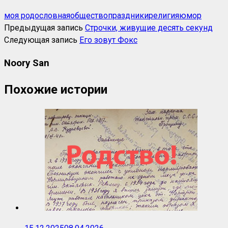
моя родословная
общество
праздники
религия
юмор
Предыдущая запись
Строчки, живущие десять секунд
Следующая запись
Его зовут Фокс
Noory San
Похожие истории