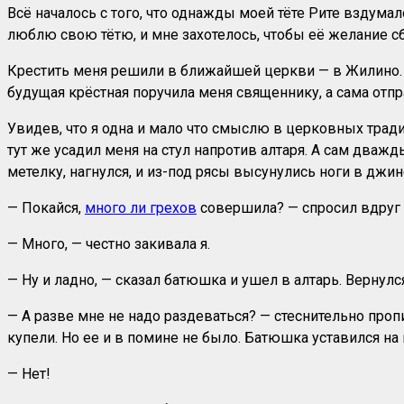
Всё началось с того, что однажды моей тёте Рите вздумало
люблю свою тётю, и мне захотелось, чтобы её желание сб
Крестить меня решили в ближайшей церкви — в Жилино. С
будущая крёстная поручила меня священнику, а сама отпр
Увидев, что я одна и мало что смыслю в церковных тради
тут же усадил меня на стул напротив алтаря. А сам дважд
метелку, нагнулся, и из-под рясы высунулись ноги в джи
— Покайся,
много ли грехов
совершила? — спросил вдруг
— Много, — честно закивала я.
— Ну и ладно, — сказал батюшка и ушел в алтарь. Вернулс
— А разве мне не надо раздеваться? — стеснительно про
купели. Но ее и в помине не было. Батюшка уставился на 
— Нет!