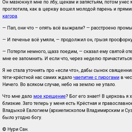
Он мазюкнул мне по лбу, щекам и запястьям, потом унес 
проглотила, как в церкву вошел молодой парень и прями
кагора
.
— Пап, они что – опять всё выжрали? — расстроено промы
— И печенье всё умяли, — продолжил он, грызя просфорку
— Потерпи немного, щазз поедим, — сказал ему святой оте
мне ее запомнить. И если что, через неделю причаститься
Я не стала уточнять про «если что», дабы сынок священни
тёти-крёстной нас самих ждало
чаепитие с пирогами
в чес
Ничего. Во всяком случае, небо на землю не упало.
Что мне дало
мое крещение
? Бог его знает! В церковь я
близкие. Зато теперь у меня есть Крёстная и православ
Владыкой Евлогием (архиепископом Владимирским и Сузд
было угодно богу.
© Нури Сан.