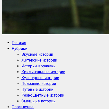
NoorySan.ru
Блог историй NoorySan
Главная
Рубрики
Вкусные истории
Житейские истории
Истории-ворчалки
Криминальные истории
Культурные истории
Полезные истории
Путевые истории
Разноцветные истории
Смешные истории
Оглавление