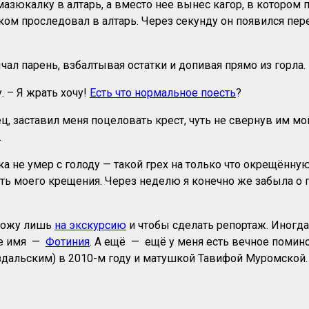
мазюкалку в алтарь, а вместо нее вынес кагор, в котором 
ком проследовал в алтарь. Через секунду он появился пер
чал парень, взбалтывая остатки и допивая прямо из горла.
. – Я жрать хочу!
Есть что нормальное поесть
?
ц, заставил меня поцеловать крест, чуть не свернув им мо
.
ка не умер с голоду — такой грех на только что окрещённу
ть моего крещения. Через неделю я конечно же забыла о п
 хожу лишь
на экскурсию
и чтобы сделать репортаж. Иногда
ное имя —
Фотиния
. А ещё — ещё у меня есть вечное поми
альским) в 2010-м году и матушкой Тавифой Муромской. 