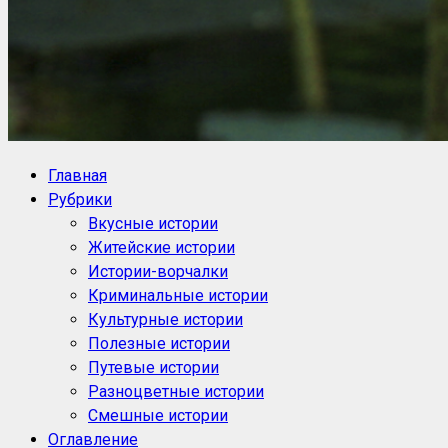
NoorySan.ru
Блог историй NoorySan
Главная
Рубрики
Вкусные истории
Житейские истории
Истории-ворчалки
Криминальные истории
Культурные истории
Полезные истории
Путевые истории
Разноцветные истории
Смешные истории
Оглавление