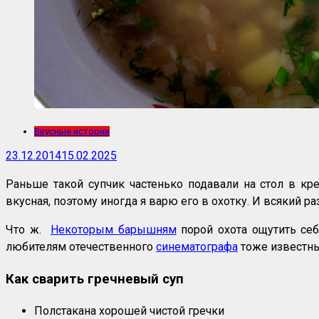
Вкусные истории
23.12.2014
15.02.2025
Раньше такой супчик частенько подавали на стол в кре
вкусная, поэтому иногда я варю его в охотку. И всякий р
Что ж.
Некоторым барышням
порой охота ощутить се
любителям отечественного
синематографа
тоже известны
Как сварить гречневый суп
Полстакана хорошей чистой гречки