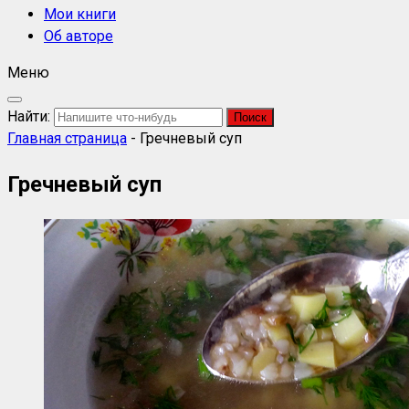
Мои книги
Об авторе
Меню
Найти:
Главная страница
-
Гречневый суп
Гречневый суп