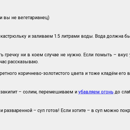
 и вы не вегетарианец)
астрюльку и заливаем 1.5 литрами воды. Вода должна бы
гречку ни в коем случае не нужно. Если помыть – вкус у 
йчас рассказываю.
етного коричнево-золотистого цвета и тоже кладём его в
 закипит – солим, перемешиваем и
убавляем огонь
до слаб
 и разваренной – суп готов! Если хотите – в суп можно по