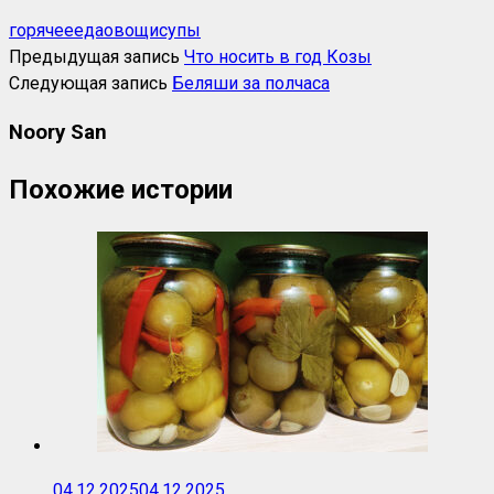
горячее
еда
овощи
супы
Предыдущая запись
Что носить в год Козы
Следующая запись
Беляши за полчаса
Noory San
Похожие истории
04.12.2025
04.12.2025