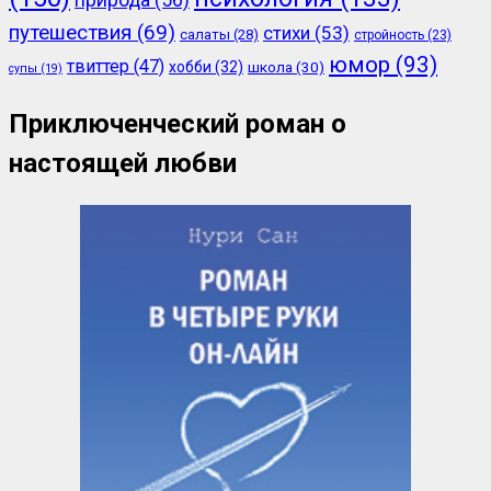
природа
(56)
путешествия
(69)
стихи
(53)
салаты
(28)
стройность
(23)
юмор
(93)
твиттер
(47)
хобби
(32)
школа
(30)
супы
(19)
Приключенческий роман о
настоящей любви