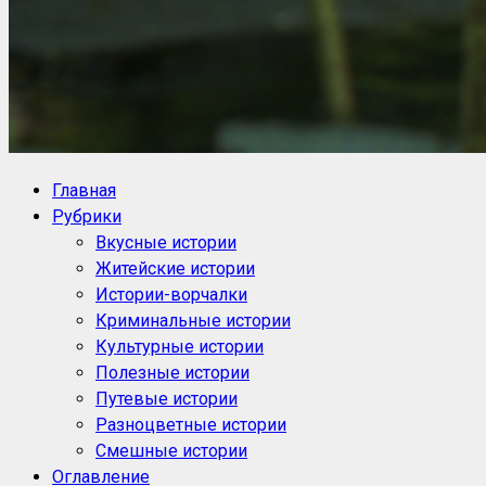
NoorySan.ru
Блог историй NoorySan
Главная
Рубрики
Вкусные истории
Житейские истории
Истории-ворчалки
Криминальные истории
Культурные истории
Полезные истории
Путевые истории
Разноцветные истории
Смешные истории
Оглавление