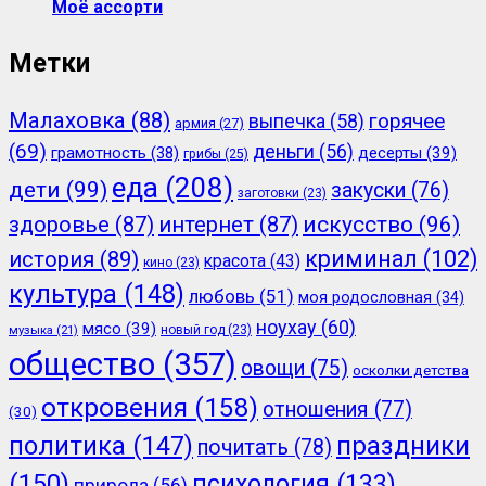
Моё ассорти
Метки
Малаховка
(88)
горячее
выпечка
(58)
армия
(27)
(69)
деньги
(56)
грамотность
(38)
десерты
(39)
грибы
(25)
еда
(208)
дети
(99)
закуски
(76)
заготовки
(23)
здоровье
(87)
интернет
(87)
искусство
(96)
криминал
(102)
история
(89)
красота
(43)
кино
(23)
культура
(148)
любовь
(51)
моя родословная
(34)
ноухау
(60)
мясо
(39)
новый год
(23)
музыка
(21)
общество
(357)
овощи
(75)
осколки детства
откровения
(158)
отношения
(77)
(30)
политика
(147)
праздники
почитать
(78)
(150)
психология
(133)