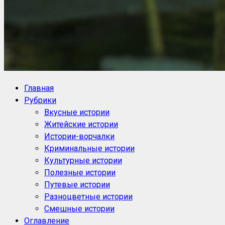
NoorySan.ru
Блог историй NoorySan
Главная
Рубрики
Вкусные истории
Житейские истории
Истории-ворчалки
Криминальные истории
Культурные истории
Полезные истории
Путевые истории
Разноцветные истории
Смешные истории
Оглавление