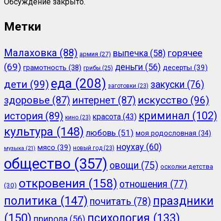
Обсуждение закрыто.
Метки
Малаховка
(88)
горячее
выпечка
(58)
армия
(27)
(69)
деньги
(56)
грамотность
(38)
десерты
(39)
грибы
(25)
еда
(208)
дети
(99)
закуски
(76)
заготовки
(23)
здоровье
(87)
интернет
(87)
искусство
(96)
криминал
(102)
история
(89)
красота
(43)
кино
(23)
культура
(148)
любовь
(51)
моя родословная
(34)
ноухау
(60)
мясо
(39)
новый год
(23)
музыка
(21)
общество
(357)
овощи
(75)
осколки детства
откровения
(158)
отношения
(77)
(30)
политика
(147)
праздники
почитать
(78)
(150)
психология
(133)
природа
(56)