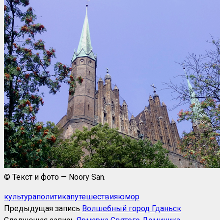
© Текст и фото — Noory San.
культура
политика
путешествия
юмор
Предыдущая запись
Волшебный город Гданьск