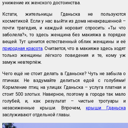
унижение их женского достоинства.
Кстати, жительницы Гданьска не пользуются
косметикой. Если у нас выйти из дома ненакрашенной –
почти трагедия, и каждый норовит спросить: «Ты что
заболела?», то здесь женщина без макияжа в порядке
вещей. Тут ценится естественный облик женщины и её
природная красота
. Считается, что в макияже здесь ходят
только женщины лёгкого поведения и те, кому уж
замуж невтерпёж.
Чего ещё не стоит делать в Гданьске? Чуть не забыла о
птичках. Не вздумайте делиться едой с голубями!
Кормление птиц на улицах Гданьска – услуга платная и
стоит 500 злотых. Наверное, поэтому в городе так мало
голубей, и, как результат – чистые тротуары и
незасиженные крыши. Впрочем,
крыши Гданьска
заслуживают отдельной главы.