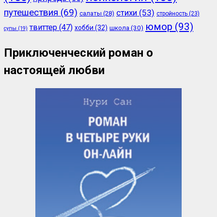
путешествия
(69)
стихи
(53)
салаты
(28)
стройность
(23)
юмор
(93)
твиттер
(47)
хобби
(32)
школа
(30)
супы
(19)
Приключенческий роман о
настоящей любви