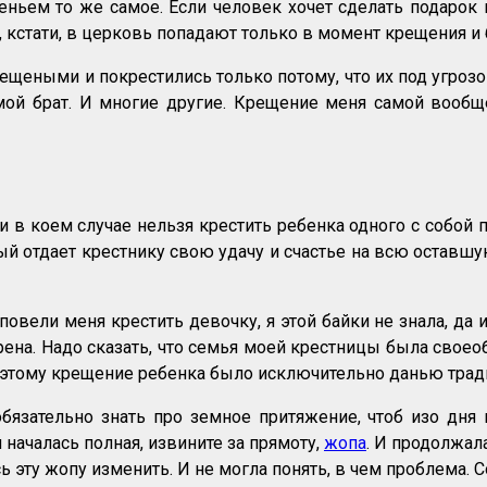
еньем то же самое. Если человек хочет сделать подарок и
 кстати, в церковь попадают только в момент крещения и 
щеными и покрестились только потому, что их под угроз
 мой брат. И многие другие. Крещение меня самой вообщ
ни в коем случае нельзя крестить ребенка одного с собой 
ный отдает крестнику свою удачу и счастье на всю оставшу
повели меня крестить девочку, я этой байки не знала, да 
ена. Надо сказать, что семья моей крестницы была своео
 поэтому крещение ребенка было исключительно данью трад
бязательно знать про земное притяжение, чтоб изо дня 
 началась полная, извините за прямоту,
жопа
. И продолжала
сь эту жопу изменить. И не могла понять, в чем проблема. 