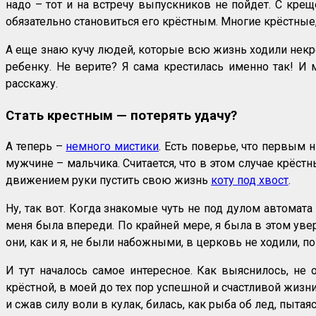
надо – тот и на встречу выпускников не пойдет. С крещ
обязательно становиться его крёстным. Многие крёстные,
А еще знаю кучу людей, которые всю жизнь ходили некре
ребенку. Не верите? Я сама крестилась именно так! И
расскажу.
Стать крестным — потерять удачу?
А теперь –
немного мистики
. Есть поверье, что первым 
мужчине – мальчика. Считается, что в этом случае крёст
движением руки пустить свою жизнь
коту под хвост
.
Ну, так вот. Когда знакомые чуть не под дулом автомата 
меня была впереди. По крайней мере, я была в этом увер
они, как и я, не были набожными, в церковь не ходили,
И тут началось самое интересное. Как выяснилось, не о
крёстной, в моей до тех пор успешной и счастливой жизни
и сжав силу воли в кулак, билась, как рыба об лед, пытая