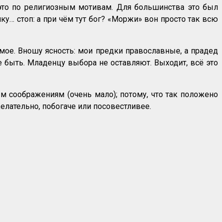
л это по религиозным мотивам. Для большинства это был
чку… стоп: а при чём тут бог? «Моржи» вон просто так всю
мое. Вношу ясность: мои предки православные, а прадед
е быть. Младенцу выбора не оставляют. Выходит, всё это
ым соображениям (очень мало); потому, что так положено
Желательно, побогаче или посовестливее.