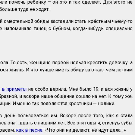
ли помочь ребенку – он это и так сделает. Для этого не
больше туда не ходят.
ой смертельной обиды заставили стать крёстным чьему-то
е напоминало танец с бубном, когда-нибудь специально
пола. То есть, женщине первой нельзя крестить девочку, а
юся жизнь. И что лучше иметь обиду за отказ, чем легким
и
в приметы
не особо верила. Мне было 19, и вся жизнь у
бразной, и вскоре наше общение сошло на нет. К тому же,
иции. Именно так появляются крестники — нолики.
в день пользоваться им. Вскоре после того, как я стала
сь она …дцать с лишним лет. Все эти годы я, стиснув зубы
Совсем,
как в песне
: «Что они ни делают, не идут дела…»