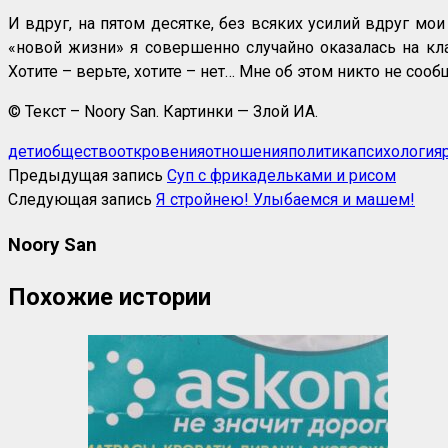
И вдруг, на пятом десятке, без всяких усилий вдруг мои 
«новой жизни» я совершенно случайно оказалась на кла
Хотите – верьте, хотите – нет… Мне об этом никто не соо
© Текст – Noory San. Картинки — Злой ИА.
дети
общество
откровения
отношения
политика
психология
Предыдущая запись
Суп с фрикадельками и рисом
Следующая запись
Я стройнею! Улыбаемся и машем!
Noory San
Похожие истории