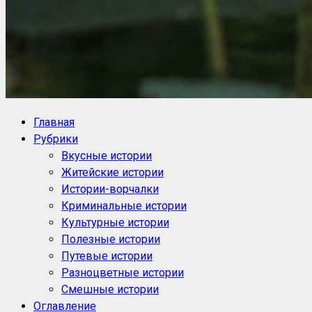
NoorySan.ru
Блог историй NoorySan
Главная
Рубрики
Вкусные истории
Житейские истории
Истории-ворчалки
Криминальные истории
Культурные истории
Полезные истории
Путевые истории
Разноцветные истории
Смешные истории
Оглавление