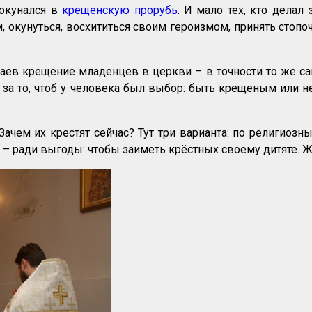
 окунался в
крещенскую прорубь
. И мало тех, кто дела
м, окунуться, восхититься своим героизмом, принять стопо
ев крещение младенцев в церкви – в точности то же са
Я за то, чтоб у человека был выбор: быть крещеным или н
Зачем их крестят сейчас? Тут три варианта: по религиозн
нт – ради выгоды: чтобы заиметь крёстных своему дитяте. 