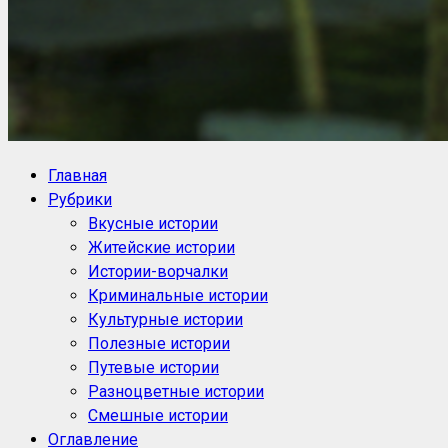
NoorySan.ru
Блог историй NoorySan
Главная
Рубрики
Вкусные истории
Житейские истории
Истории-ворчалки
Криминальные истории
Культурные истории
Полезные истории
Путевые истории
Разноцветные истории
Смешные истории
Оглавление