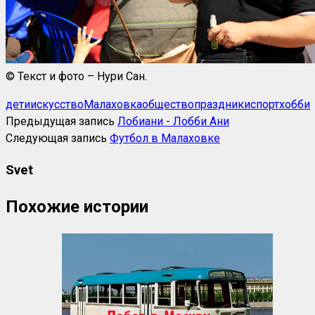
© Текст и фото – Нури Сан.
дети
искусство
Малаховка
общество
праздники
спорт
хобби
Предыдущая запись
Лобиани - Лобби Ани
Следующая запись
Футбол в Малаховке
Svet
Похожие истории