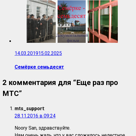
14.03.2019
15.02.2025
Семёрке семьдесят
2 комментария для “
Еще раз про
МТС
”
mts_support
:
28.11.2016 в 09:24
Noory San, здравствуйте.
Нам очень жаль, что у вас сложилось нелестное