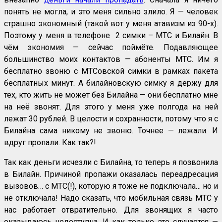
понять не могла, и это меня сильно злило. Я — человек
страшно экономный (такой вот у меня атавизм из 90-х).
Поэтому у меня в телефоне 2 симки – МТС и Билайн. В
чём экономия — сейчас поймёте. Подавляющее
большинство моих контактов — абоненты МТС. Им я
бесплатно звоню с МТСовской симки в рамках пакета
бесплатных минут. А билайновскую симку я держу для
тех, кто жить не может без Билайна — они бесплатно мне
на неё звонят. Для этого у меня уже полгода на ней
лежат 30 рублей. В целости и сохранности, потому что я с
Билайна сама никому не звоню. Точнее — лежали. И
вдруг пропали. Как так?!
Так как деньги исчезли с Билайна, то теперь я позвонила
в Билайн. Причиной пропажи оказалась переадресация
вызовов… с МТС(!), которую я тоже не подключала… но и
не отключала! Надо сказать, что мобильная связь МТС у
нас работает отвратительно. Для звонящих я часто
оказываюсь недоступна. И как только это случается —