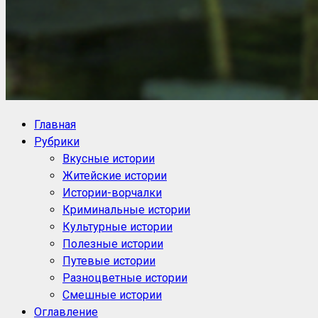
NoorySan.ru
Блог историй NoorySan
Главная
Рубрики
Вкусные истории
Житейские истории
Истории-ворчалки
Криминальные истории
Культурные истории
Полезные истории
Путевые истории
Разноцветные истории
Смешные истории
Оглавление