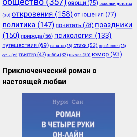
общество
(357)
овощи
(75)
осколки детства
откровения
(158)
отношения
(77)
(30)
политика
(147)
праздники
почитать
(78)
(150)
психология
(133)
природа
(56)
путешествия
(69)
стихи
(53)
салаты
(28)
стройность
(23)
юмор
(93)
твиттер
(47)
хобби
(32)
школа
(30)
супы
(19)
Приключенческий роман о
настоящей любви