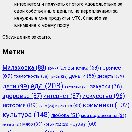
интернетом и получать от этого удовольствие за
свои собственные деньги, не переплачивая за
ненужные мне продукты МТС. Спасибо за
внимание к моему посту.
Обсуждение закрыто.
Метки
Малаховка
(88)
горячее
выпечка
(58)
армия
(27)
(69)
деньги
(56)
грамотность
(38)
десерты
(39)
грибы
(25)
еда
(208)
дети
(99)
закуски
(76)
заготовки
(23)
здоровье
(87)
интернет
(87)
искусство
(96)
криминал
(102)
история
(89)
красота
(43)
кино
(23)
культура
(148)
любовь
(51)
моя родословная
(34)
ноухау
(60)
мясо
(39)
новый год
(23)
музыка
(21)