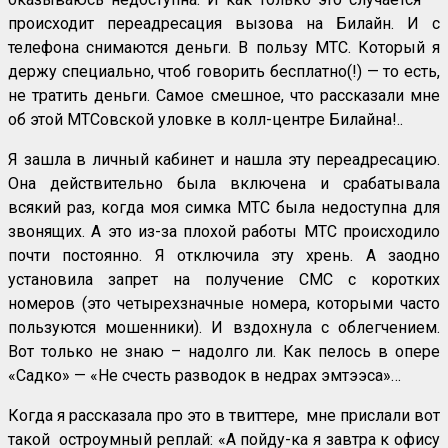
происходит переадресация вызова на Билайн. И с
телефона снимаются деньги. В пользу МТС. Который я
держу специально, чтоб говорить бесплатно(!) — то есть,
не тратить деньги. Самое смешное, что рассказали мне
об этой МТСовской уловке в колл-центре Билайна!..
Я зашла в личный кабинет и нашла эту переадресацию.
Она действительно была включена и срабатывала
всякий раз, когда моя симка МТС была недоступна для
звонящих. А это из-за плохой работы МТС происходило
почти постоянно. Я отключила эту хрень. А заодно
установила запрет на получение СМС с коротких
номеров (это четырехзначные номера, которыми часто
пользуются мошенники). И вздохнула с облегчением.
Вот только не знаю – надолго ли. Как пелось в опере
«Садко» — «Не счесть разводок в недрах эмтээса»…
Когда я рассказала про это в твиттере, мне прислали вот
такой остроумный реплай: «А пойду-ка я завтра к офису